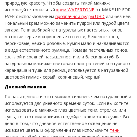
природную красоту. Чтобы создать такой макияж
используйте тональный
крем WATERTONE
от MAKE UP FOR
EVER с использованием
прозрачной пудры UHD
или без нее.
Тональный крем можно заменить пудрой или пудрой цвета
загара. Тени выбирайте натуральных пастельных тонов,
матовые серые и коричневые оттенки, бежевые тона,
персиковые, нежно-розовые. Румян мало и накладываются
в виде естественного румянца. Помада пастельных тонов,
светлой и средней насыщенности или блеск для губ. В
натуральном макияже цветовая палитра теней контурного
карандаша и тушь для ресниц используется в натуральной
цветовой гамме - серый, коричневый, черный.
Дневной макияж
По насыщенности этот макияж сильнее, чем натуральный и
используется для дневного времени суток. Если вы хотите
использовать в макияже глаз цветные тени, стрелки, или
тушь, то этот вид макияжа подойдет как можно лучше. Все
дело в том, что дневное естественное освещение не
искажает цвета. В оформлении глаз используйте
тени
:
нежно-голубой, цвет лазури, нежно-лиловый, розовато-