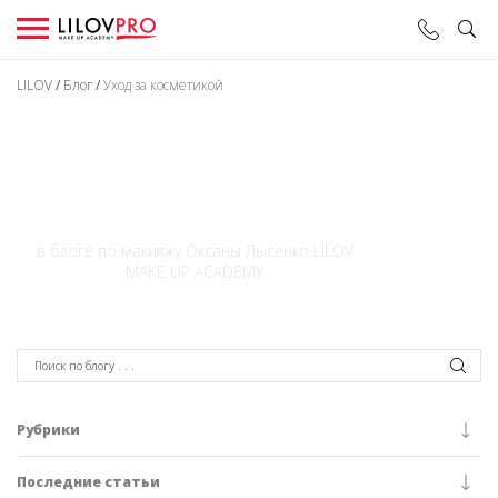
LILOV
/
Блог
/
Уход за косметикой
УХОД ЗА
КОСМЕТИКОЙ
в блоге по макияжу Оксаны Лысенко LILOV
MAKE UP ACADEMY
Рубрики
Последние статьи