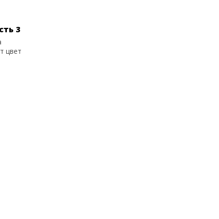
сть 3
а
т цвет