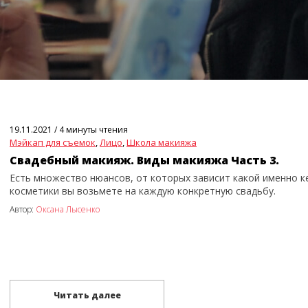
19.11.2021
/
4 минуты чтения
Мэйкап для съемок
,
Лицо
,
Школа макияжа
Свадебный макияж. Виды макияжа Часть 3.
Есть множество нюансов, от которых зависит какой именно к
косметики вы возьмете на каждую конкретную свадьбу.
Автор:
Оксана Лысенко
Читать далее