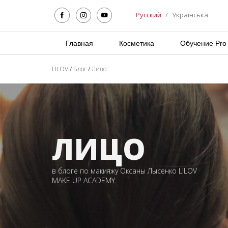
Русский
/
Українська
Главная
Косметика
Обучение Pro
LILOV
/
Блог
/
Лицо
ЛИЦО
в блоге по макияжу Оксаны Лысенко LILOV
MAKE UP ACADEMY