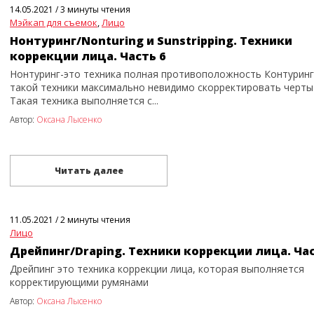
14.05.2021
/
3 минуты чтения
Мэйкап для съемок
,
Лицо
Нонтуринг/Nonturing и Sunstripping. Техники
коррекции лица. Часть 6
Нонтуринг-это техника полная противоположность Контуринг
такой техники максимально невидимо скорректировать черты 
Такая техника выполняется с...
Автор:
Оксана Лысенко
Читать далее
11.05.2021
/
2 минуты чтения
Лицо
Дрейпинг/Draping. Техники коррекции лица. Час
Дрейпинг это техника коррекции лица, которая выполняется
корректирующими румянами
Автор:
Оксана Лысенко