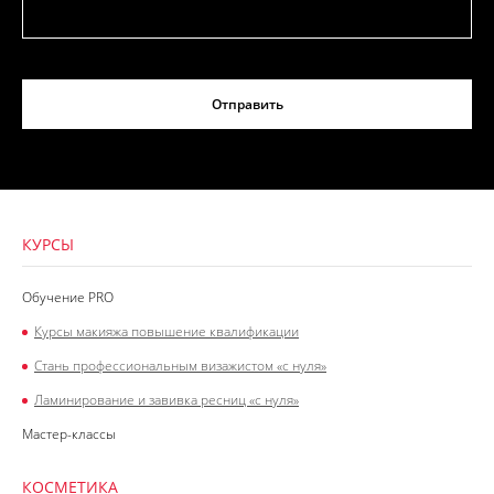
Отправить
КУРСЫ
Обучение PRO
Курсы макияжа повышение квалификации
Стань профессиональным визажистом «с нуля»
Ламинирование и завивка ресниц «с нуля»
Мастер-классы
КОСМЕТИКА