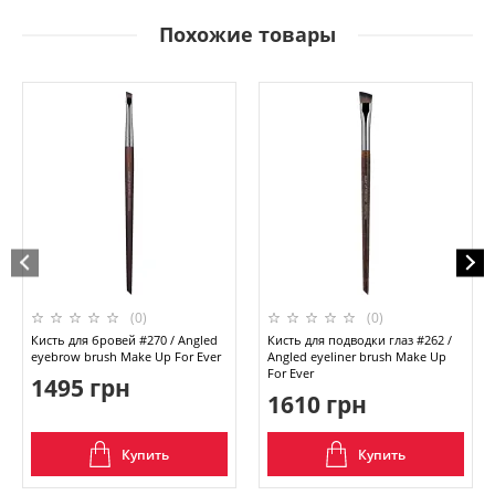
Похожие товары
(0)
(0)
Кисть для бровей #270 / Angled
Кисть для подводки глаз #262 /
eyebrow brush Make Up For Ever
Angled eyeliner brush Make Up
For Ever
1495 грн
1610 грн
Купить
Купить