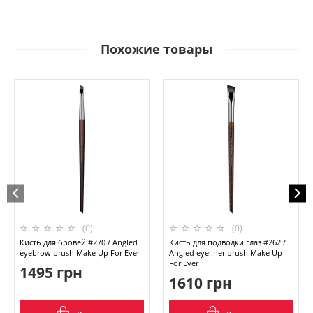
Похожие товары
(0)
(0)
Кисть для бровей #270 / Angled
Кисть для подводки глаз #262 /
eyebrow brush Make Up For Ever
Angled eyeliner brush Make Up
For Ever
1495 грн
1610 грн