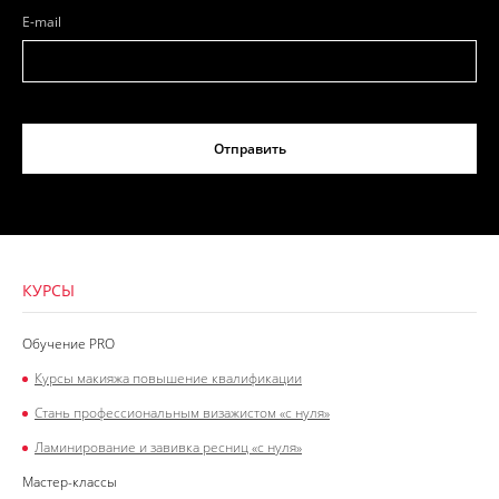
E-mail
Отправить
КУРСЫ
Обучение PRO
Курсы макияжа повышение квалификации
Стань профессиональным визажистом «с нуля»
Ламинирование и завивка ресниц «с нуля»
Мастер-классы