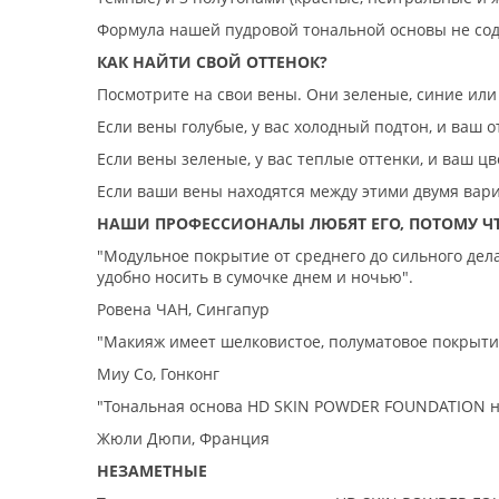
Формула нашей пудровой тональной основы не со
КАК НАЙТИ СВОЙ ОТТЕНОК?
Посмотрите на свои вены. Они зеленые, синие или
Если вены голубые, у вас холодный подтон, и ваш о
Если вены зеленые, у вас теплые оттенки, и ваш цв
Если ваши вены находятся между этими двумя вари
НАШИ ПРОФЕССИОНАЛЫ ЛЮБЯТ ЕГО, ПОТОМУ ЧТО
"Модульное покрытие от среднего до сильного де
удобно носить в сумочке днем и ночью".
Ровена ЧАН, Сингапур
"Макияж имеет шелковистое, полуматовое покрыти
Миу Со, Гонконг
"Тональная основа HD SKIN POWDER FOUNDATION не 
Жюли Дюпи, Франция
НЕЗАМЕТНЫЕ