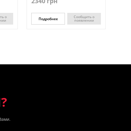
2340 грн
ть о
Сообщить о
Подробнее
нии
появлении
Ы
?
Вами.