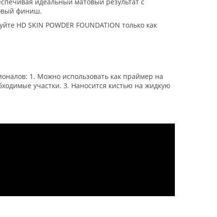
спечивая идеальный матовый результат с
товый финиш.
уйте HD SKIN POWDER FOUNDATION только как
ионалов: 1. Можно использовать как праймер на
бходимые участки. 3. Наносится кистью на жидкую