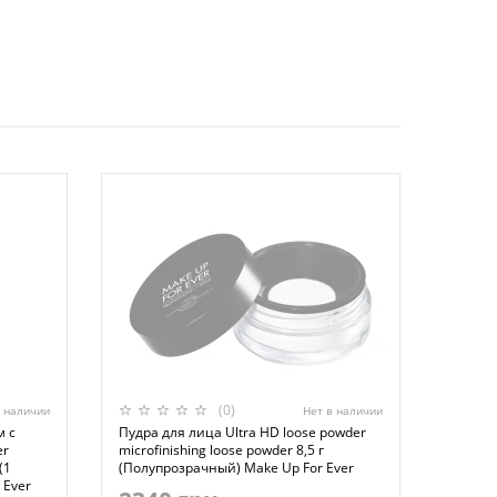
(0)
в наличии
Нет в наличии
м с
Пудра для лица Ultra HD loose powder
er
microfinishing loose powder 8,5 г
(1
(Полупрозрачный) Make Up For Ever
 Ever