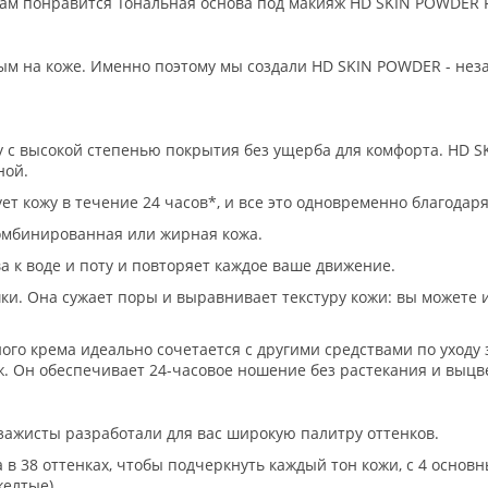
 вам понравится Тональная основа под макияж HD SKIN POWDER
ым на коже. Именно поэтому мы создали HD SKIN POWDER - нез
 с высокой степенью покрытия без ущерба для комфорта. HD S
ной.
т кожу в течение 24 часов*, и все это одновременно благодар
комбинированная или жирная кожа.
 к воде и поту и повторяет каждое ваше движение.
. Она сужает поры и выравнивает текстуру кожи: вы можете и
го крема идеально сочетается с другими средствами по уходу 
. Он обеспечивает 24-часовое ношение без растекания и выцв
зажисты разработали для вас широкую палитру оттенков.
в 38 оттенках, чтобы подчеркнуть каждый тон кожи, с 4 основ
желтые).