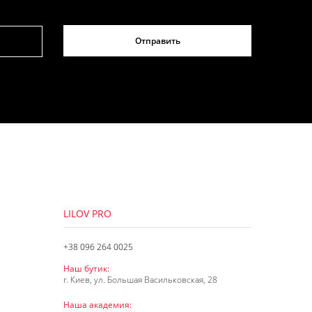
Отправить
LILOV PRO
+38 096 264 0025
Наш бутик:
г. Киев, ул. Большая Васильковская, 28
Наша академия: