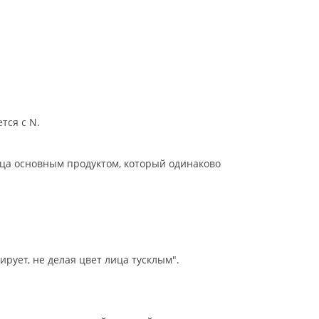
тся с N.
ца основным продуктом, который одинаково
рует, не делая цвет лица тусклым".