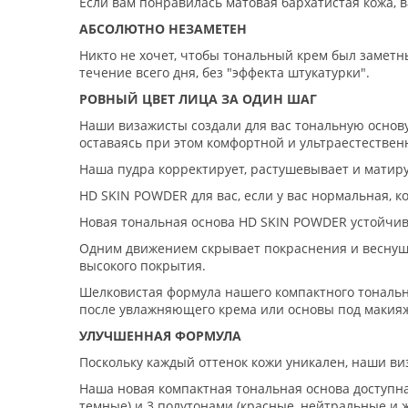
Если вам понравилась матовая бархатистая кожа,
АБСОЛЮТНО НЕЗАМЕТЕН
Никто не хочет, чтобы тональный крем был заметн
течение всего дня, без "эффекта штукатурки".
РОВНЫЙ ЦВЕТ ЛИЦА ЗА ОДИН ШАГ
Наши визажисты создали для вас тональную основу
оставаясь при этом комфортной и ультраестествен
Наша пудра корректирует, растушевывает и матируе
HD SKIN POWDER для вас, если у вас нормальная, 
Новая тональная основа HD SKIN POWDER устойчива
Одним движением скрывает покраснения и веснушки
высокого покрытия.
Шелковистая формула нашего компактного тонально
после увлажняющего крема или основы под макияж
УЛУЧШЕННАЯ ФОРМУЛА
Поскольку каждый оттенок кожи уникален, наши ви
Наша новая компактная тональная основа доступна 
темные) и 3 полутонами (красные, нейтральные и 