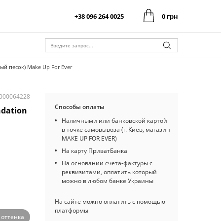
+38 096 264 0025
0 грн
0 грн
Оформить заказ
Итого:
0 грн
Оформить заказ
Итого:
ный песок) Make Up For Ever
I000064228
Способы оплаты
ndation
Наличными или банковской картой
в точке самовывоза (г. Киев, магазин
MAKE UP FOR EVER)
На карту ПриватБанка
На основании счета-фактуры с
реквизитами, оплатить который
можно в любом банке Украины
На сайте можно оплатить с помощью
платформы
3 оттенка