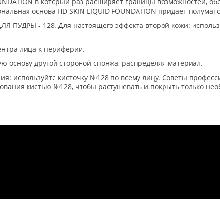
UNDATION в который раз расширяет границы возможностей, обе
тональная основа HD SKIN LIQUID FOUNDATION придает полума
ПУДРЫ - 128. Для настоящего эффекта второй кожи: использ
центра лица к периферии.
ую основу другой стороной спонжа, распределяя материал.
я: используйте кисточку №128 по всему лицу. Советы професс
ования кистью №128, чтобы растушевать и покрыть только нео