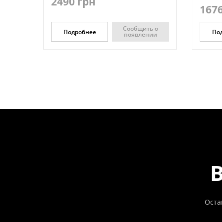
2490 грн
1676
Сообщить о
Подробнее
По
появлении
Оста