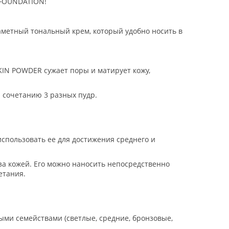
 FOUNDATION!
аметный тональный крем, который удобно носить в
KIN POWDER сужает поры и матирует кожу,
я сочетанию 3 разных пудр.
спользовать ее для достижения среднего и
за кожей. Его можно наносить непосредственно
етания.
ными семействами (светлые, средние, бронзовые,