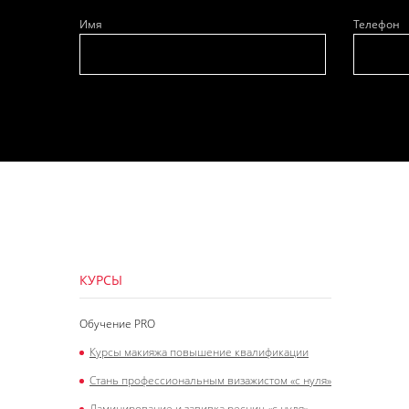
Имя
Телефон
КУРСЫ
Обучение PRO
Курсы макияжа повышение квалификации
Стань профессиональным визажистом «с нуля»
Ламинирование и завивка ресниц «с нуля»