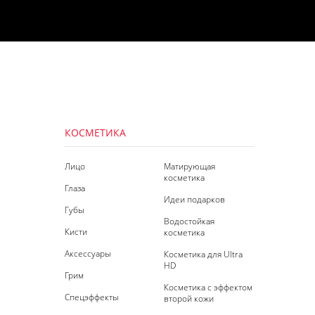
КОСМЕТИКА
Лицо
Матирующая
косметика
Глаза
Идеи подарков
Губы
Водостойкая
Кисти
косметика
Аксессуары
Косметика для Ultra
HD
Грим
Косметика с эффектом
Спецэффекты
второй кожи