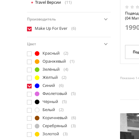
Travel Версии
(11)
Подводк
(04 Мат
Производитель
1990
Make Up For Ever
(6)
Цвет
По
Красный
(2)
Оранжевый
(1)
Зелёный
(4)
Жёлтый
(2)
Показано 1-
Синий
(6)
Фиолетовый
(5)
Чёрный
(5)
Белый
(2)
Коричневый
(6)
Серебряный
(3)
Золотой
(3)