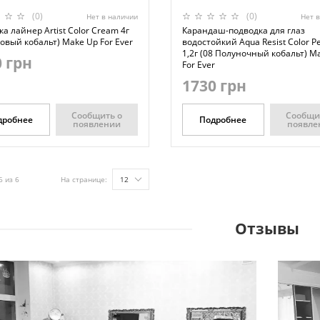
(0)
(0)
Нет в наличии
Нет 
а лайнер Artist Color Cream 4г
Карандаш-подводка для глаз
овый кобальт) Make Up For Ever
водостойкий Aqua Resist Color Pe
1,2г (08 Полуночный кобальт) M
 грн
For Ever
1730 грн
Сообщить о
Сообщи
дробнее
Подробнее
появлении
появле
6 из 6
На странице:
12
Отзывы