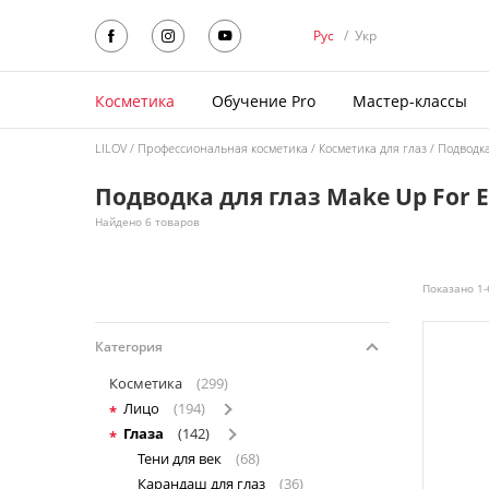
Рус
/
Укр
Косметика
Обучение Pro
Мастер-классы
LILOV
Профессиональная косметика
Косметика для глаз
Подводка
Подводка для глаз Make Up For E
Найдено 6 товаров
Показано 1-
Категория
Косметика
(299)
Лицо
(194)
Глаза
(142)
Тени для век
(68)
Карандаш для глаз
(36)