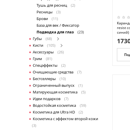
Тушь для ресниц
(2)
Ресницы
(3)
Брови
(11)
Каранд
База для век / Фиксатор
resist c
Подводка для глаз
(23)
синий) 
Губы
(68)
1730
Кисти
(105)
Аксессуары
(26)
По
Грим
(81)
Спецэффекты
(2)
Очищающие средства
(7)
Бестселлеры
(10)
Ограниченный выпуск
(1)
Матирующая косметика
(5)
Идеи подарков
(7)
Водостойкая косметика
(59)
Косметика для Ultra HD
(2)
Косметика с эффектом второй кожи
(3)