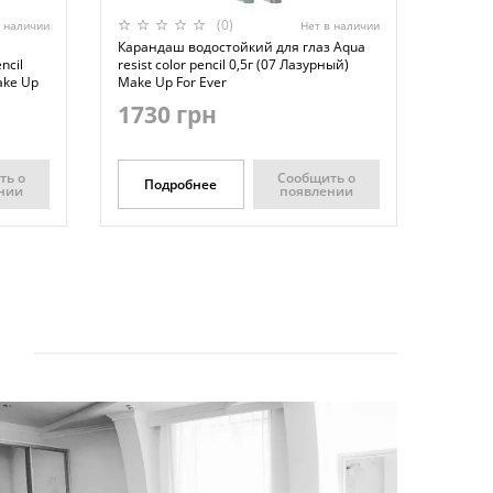
(0)
в наличии
Нет в наличии
Карандаш водостойкий для глаз Aqua
ncil
resist color pencil 0,5г (07 Лазурный)
ake Up
Make Up For Ever
1730 грн
ть о
Сообщить о
Подробнее
нии
появлении