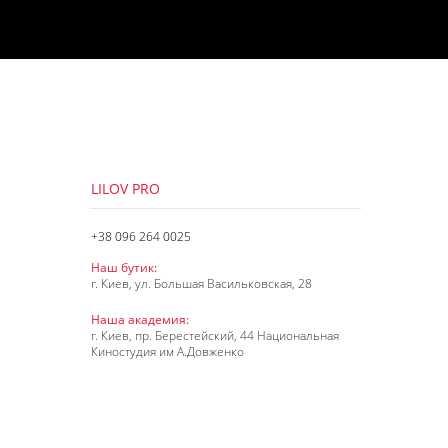
LILOV PRO
+38 096 264 0025
Наш бутик:
г. Киев, ул. Большая Васильковская, 28
Наша академия:
г. Киев, пр. Берестейский, 44 Национальная
Киностудия им А.Довженко