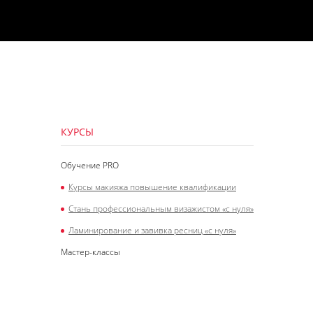
КУРСЫ
Обучение PRO
Курсы макияжа повышение квалификации
Стань профессиональным визажистом «с нуля»
Ламинирование и завивка ресниц «с нуля»
Мастер-классы