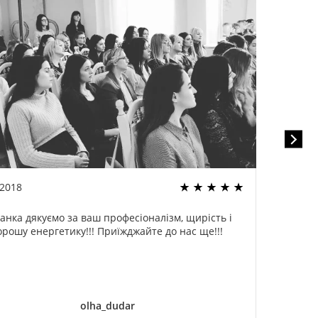
.2018
22.02
анка дякуємо за ваш професіоналізм, щирість і
Спа
орошу енергетику!!! Приїжджайте до нас ще!!!
оди
ог
дели
olha_dudar