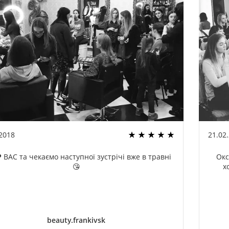
.2018
21.02
 ВАС та чекаємо наступної зустрічі вже в травні
Окс
😘
х
beauty.frankivsk