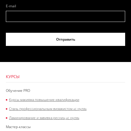
E-mail
Отправить
КУРСЫ
Обучение PRO
Курсы макияжа повышение квалификации
Стань профессиональным визажистом «с нуля»
Ламинирование и завивка ресниц «с нуля»
Мастер-классы