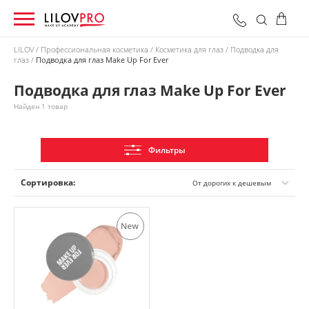
LILOV
Профессиональная косметика
Косметика для глаз
Подводка для
глаз
Подводка для глаз Make Up For Ever
0 грн
Оформить заказ
Итого:
Подводка для глаз Make Up For Ever
Найден 1 товар
Фильтры
Сортировка:
От дорогих к дешевым