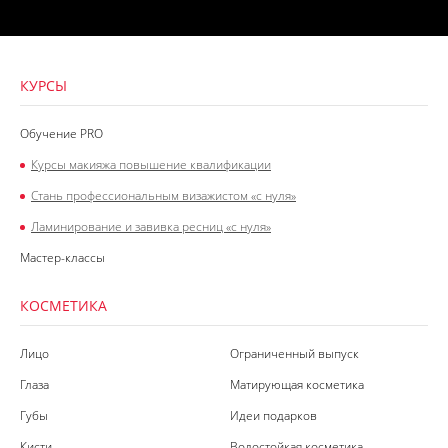
КУРСЫ
Обучение PRO
Курсы макияжа повышение квалификации
Стань профессиональным визажистом «с нуля»
Ламинирование и завивка ресниц «с нуля»
Мастер-классы
КОСМЕТИКА
Лицо
Ограниченный выпуск
Глаза
Матирующая косметика
Губы
Идеи подарков
Кисти
Водостойкая косметика