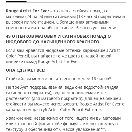
Rouge Artist For Ever
- это наша стойкая помада с
матовым (24 часа) или сатиновым (18 часов) покрытием и
высокой пигментацией. Обогащенная активными
компонентами, она обеспечивает 6 часов увлажнения.
49 ОТТЕНКОВ МАТОВЫХ И САТИНОВЫХ ПОМАД ОТ
НЮДОВОГО ДО НАСЫЩЕННОГО КРАСНОГО.
Если вам нравятся нюдовые оттенки карандашей Artist
Color Pencil, вы найдете те же цвета в нашей новой
линейке помад Rouge Artist For Ever.
ОНА СДЕЛАЕТ ВСЕ!
Стойкий: вы можете носить его не менее 16 часов*.
Не требует подкрашивания, ведь она водостойкая (для
сатинового покрытия), водонепроницаемая и не
растекается (для матового покрытия). Для еще большей
стойкости вы можете использовать Rouge Artist For Ever с
карандашом для губ Artist Color Pencil Extreme.
Увлажнение: независимо от того, ищете ли вы матовый
или сатиновый финиш, обе формулы имеют кремовую
текстуру и обеспечивают 6 часов увлажнения**.