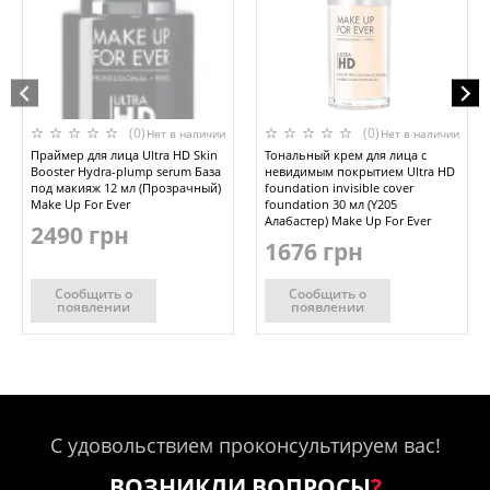
(0)
(0)
Нет в наличии
Нет в наличии
Праймер для лица Ultra HD Skin
Тональный крем для лица с
Booster Hydra-plump serum База
невидимым покрытием Ultra HD
под макияж 12 мл (Прозрачный)
foundation invisible cover
Make Up For Ever
foundation 30 мл (Y205
Алабастер) Make Up For Ever
2490 грн
1676 грн
Сообщить о
Сообщить о
появлении
появлении
С удовольствием проконсультируем вас!
ВОЗНИКЛИ ВОПРОСЫ
?