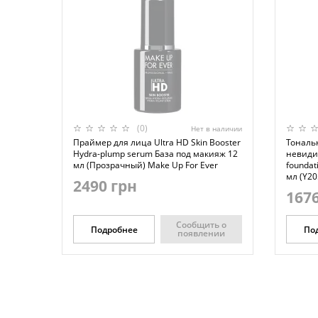
(0)
Нет в наличии
Праймер для лица Ultra HD Skin Booster
Тональ
Hydra-plump serum База под макияж 12
невиди
мл (Прозрачный) Make Up For Ever
foundati
мл (Y20
2490 грн
1676
Сообщить о
Подробнее
По
появлении