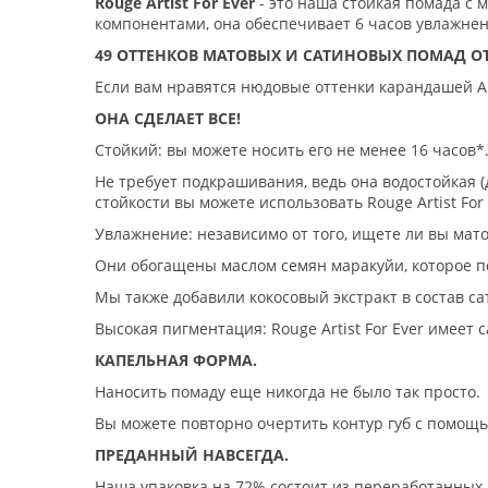
Rouge Artist For Ever
- это наша стойкая помада с
компонентами, она обеспечивает 6 часов увлажнен
49 ОТТЕНКОВ МАТОВЫХ И САТИНОВЫХ ПОМАД 
Если вам нравятся нюдовые оттенки карандашей Arti
ОНА СДЕЛАЕТ ВСЕ!
Стойкий: вы можете носить его не менее 16 часов*
Не требует подкрашивания, ведь она водостойкая (
стойкости вы можете использовать Rouge Artist For E
Увлажнение: независимо от того, ищете ли вы ма
Они обогащены маслом семян маракуйи, которое п
Мы также добавили кокосовый экстракт в состав с
Высокая пигментация: Rouge Artist For Ever имее
КАПЕЛЬНАЯ ФОРМА.
Наносить помаду еще никогда не было так просто.
Вы можете повторно очертить контур губ с помощь
ПРЕДАННЫЙ НАВСЕГДА.
Наша упаковка на 72% состоит из переработанных