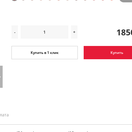
185
-
+
Купить в 1 клик
Купить
плата