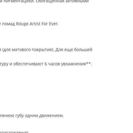
окой пигментацией. Обогащенная активными
помад Rouge Artist For Ever.
я (для матового покрытия). Для еще большей
туру и обеспечивают 6 часов увлажнения**.
 нижнюю губу одним движением.
роисхождения.