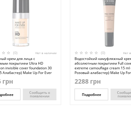
(0)
(0)
Нет в наличии
Нет 
ный крем для лица с
Водостойкий камуфляжный кре
мым покрытием Ultra HD
абсолютным покрытием Full cov
on invisible cover foundation 30
extreme camouflage cream 15 ml 
5 Алабастер) Make Up For Ever
Розовый алабастер) Make Up For
 грн
2288 грн
Сообщить о
Сообщи
дробнее
Подробнее
появлении
появле