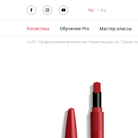
Рус
/
Укр
Косметика
Обучение Pro
Мастер-классы
LILOV
Профессиональная косметика
Косметика для губ
Губная п