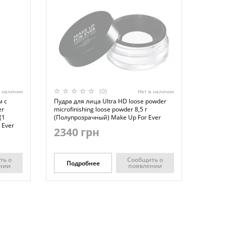
(0)
в наличии
Нет в наличии
м с
Пудра для лица Ultra HD loose powder
er
microfinishing loose powder 8,5 г
(1
(Полупрозрачный) Make Up For Ever
 Ever
2340 грн
ть о
Сообщить о
Подробнее
нии
появлении