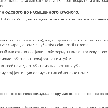
 матовым (24 часа) или сатиновым (18 часов) покрытием и выс
ия.
ОТ НЮДОВОГО ДО НАСЫЩЕННОГО КРАСНОГО.
st Color Pencil, вы найдете те же цвета в нашей новой линейке 
.
для сатинового покрытия), водонепроницаемая и не растекаетс
ver с карандашом для губ Artist Color Pencil Extreme.
товый или сатиновый финиш, обе формулы имеют кремовую текс
омогает обеспечить комфорт вашим губам.
атиновой помады, чтобы помочь увлажнить губы.
т самую эффективную формулу в нашей линейке помад.
ю точного кончика помады, а ее круглая основа наносится на
 материалов, а формула не содержит ингредиентов животного п