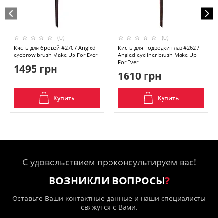
(0)
(0)
Кисть для бровей #270 / Angled
Кисть для подводки глаз #262 /
eyebrow brush Make Up For Ever
Angled eyeliner brush Make Up
For Ever
1495 грн
1610 грн
Купить
Купить
С удовольствием проконсультируем вас!
ВОЗНИКЛИ ВОПРОСЫ
?
Оставьте Ваши контактные данные и наши специалисты
свяжутся с Вами.