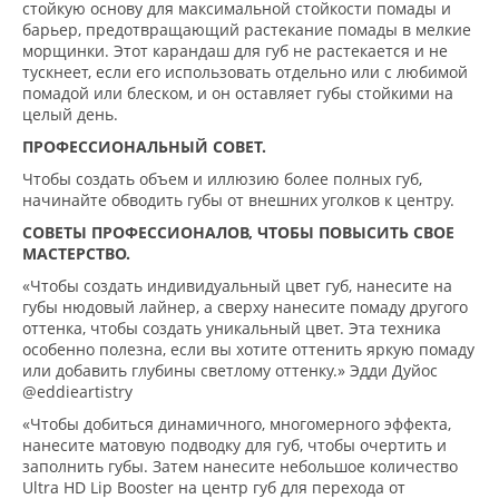
стойкую основу для максимальной стойкости помады и
барьер, предотвращающий растекание помады в мелкие
морщинки. Этот карандаш для губ не растекается и не
тускнеет, если его использовать отдельно или с любимой
помадой или блеском, и он оставляет губы стойкими на
целый день.
ПРОФЕССИОНАЛЬНЫЙ СОВЕТ.
Чтобы создать объем и иллюзию более полных губ,
начинайте обводить губы от внешних уголков к центру.
СОВЕТЫ ПРОФЕССИОНАЛОВ, ЧТОБЫ ПОВЫСИТЬ СВОЕ
МАСТЕРСТВО.
«Чтобы создать индивидуальный цвет губ, нанесите на
губы нюдовый лайнер, а сверху нанесите помаду другого
оттенка, чтобы создать уникальный цвет. Эта техника
особенно полезна, если вы хотите оттенить яркую помаду
или добавить глубины светлому оттенку.» Эдди Дуйос
@eddieartistry
«Чтобы добиться динамичного, многомерного эффекта,
нанесите матовую подводку для губ, чтобы очертить и
заполнить губы. Затем нанесите небольшое количество
Ultra HD Lip Booster на центр губ для перехода от