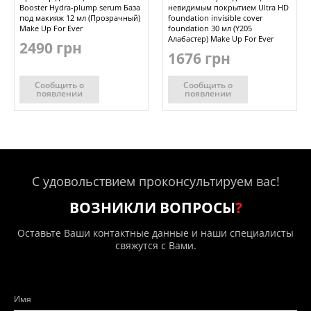
Booster Hydra-plump serum База
невидимым покрытием Ultra HD
под макияж 12 мл (Прозрачный)
foundation invisible cover
Make Up For Ever
foundation 30 мл (Y205
Алабастер) Make Up For Ever
2490 грн
1676 грн
Сообщить о
Сообщить о
появлении
появлении
С удовольствием проконсультируем вас!
ВОЗНИКЛИ ВОПРОСЫ
?
Оставьте Ваши контактные данные и наши специалисты
свяжутся с Вами.
Имя