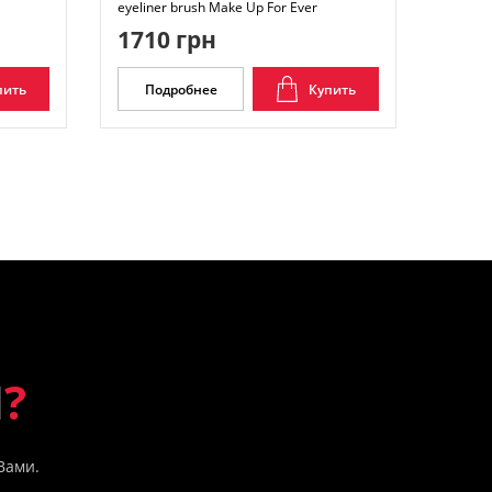
eyeliner brush Make Up For Ever
1710 грн
пить
Подробнее
Купить
Ы
?
Вами.