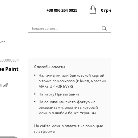
+38 096 264 0025
0 грн
0 грн
Оформить заказ
Итого:
0 грн
Оформить заказ
Итого:
ver
I000006804
Способы оплаты
se Paint
Наличными или банковской картой
в точке самовывоза (г. Киев, магазин
нный
MAKE UP FOR EVER)
На карту ПриватБанка
На основании счета-фактуры с
реквизитами, оплатить который
можно в любом банке Украины
На сайте можно оплатить с помощью
платформы