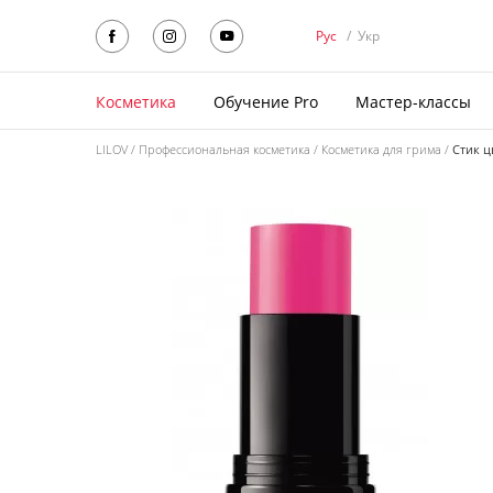
Рус
/
Укр
Косметика
Обучение Pro
Мастер-классы
LILOV
Профессиональная косметика
Косметика для грима
Стик ц