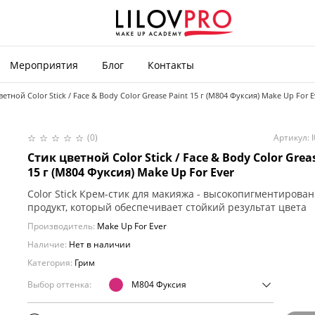
Мероприятия
Блог
Контакты
ветной Color Stick / Face & Body Color Grease Paint 15 г (M804 Фуксия) Make Up For E
(0)
Артикул: 
Стик цветной Color Stick / Face & Body Color Grea
15 г (M804 Фуксия) Make Up For Ever
Color Stick Крем-стик для макияжа - высокопигментирова
продукт, который обеспечивает стойкий результат цвета
Производитель:
Make Up For Ever
Наличие:
Нет в наличии
Категория:
Грим
Выбор оттенка:
M804 Фуксия