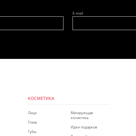
E-mail
КОСМЕТИКА
Лицо
Матирующая
косметика
Глаза
Идеи подарков
Губы