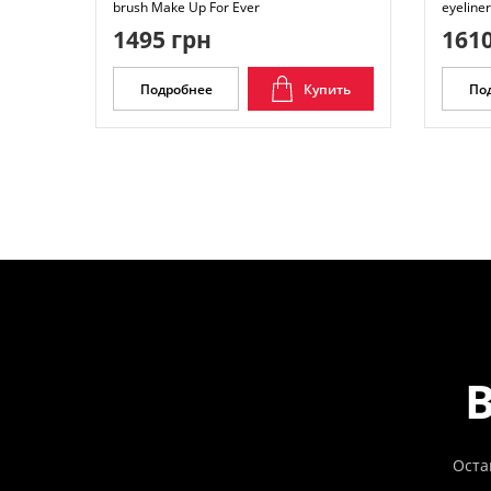
brush Make Up For Ever
eyeline
1495 грн
1610
Подробнее
Купить
По
Оста