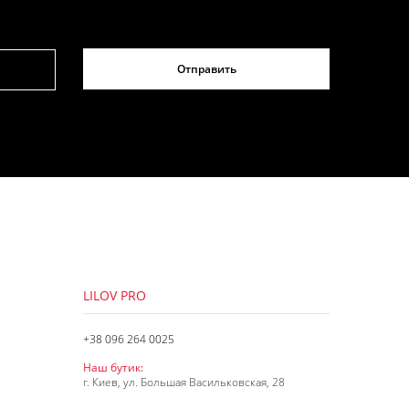
Отправить
LILOV PRO
+38 096 264 0025
Наш бутик:
г. Киев, ул. Большая Васильковская, 28