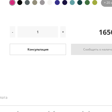
+ 20 
165
-
+
Сообщить о налич
Консультация
плата