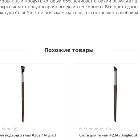
тированный продукт, который обеспечивает стойкий результат цв
рытием от полупрозрачного до интенсивного. Все цвета данно
кстура Color Stick не высыхает на теле, что позволяет в любой
Похожие товары
(0)
(0)
ля подводки глаз #262 / Angled
Кисть для теней #234 / Angled s