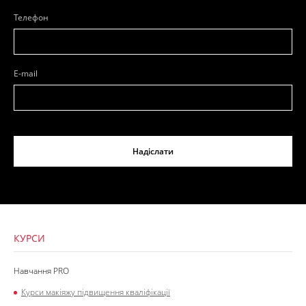
Телефон
E-mail
Надіслати
КУРСИ
Навчання PRO
Курси макіяжу підвищення кваліфікації