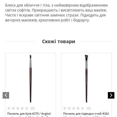
Блиск для обличчя і тіла, з неймовірним відображенням
світла софітів. Прикрашають і висвітлюють ваш макіяж.
Чисте і яскраве світіння замінює стрази. Підходить для
вечірніх макіяжів, креативних робіт і бодіарту.
Схожі товари
(0)
(0)
Пензель для брів #270 / Angled
Пензель для підводки очей #262