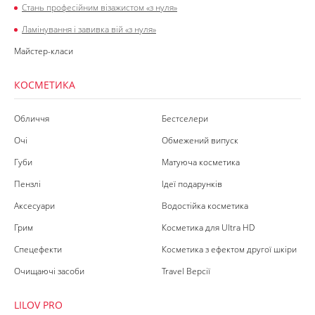
Стань професійним візажистом «з нуля»
Ламінування і завивка вій «з нуля»
Майстер-класи
КОСМЕТИКА
Обличчя
Бестселери
Очі
Обмежений випуск
Губи
Матуюча косметика
Пензлі
Ідеї подарунків
Аксесуари
Водостійка косметика
Грим
Косметика для Ultra HD
Спецефекти
Косметика з ефектом другої шкіри
Очищаючі засоби
Travel Версії
LILOV PRO