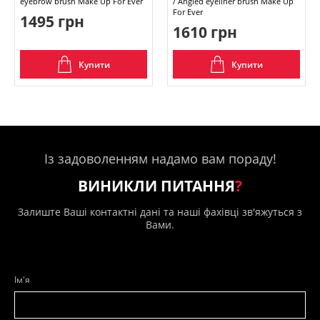
eyebrow brush Make Up For Ever
/ Angled eyeliner brush Make Up
For Ever
1495 грн
1610 грн
Купити
Купити
Із задоволенням надамо вам пораду!
ВИНИКЛИ ПИТАННЯ
?
Залиште Ваші контактні дані та наші фахівці зв'яжуться з
Вами.
Ім'я