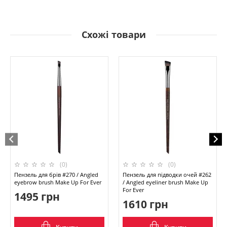
Схожі товари
(0)
(0)
Пензель для брів #270 / Angled
Пензель для підводки очей #262
eyebrow brush Make Up For Ever
/ Angled eyeliner brush Make Up
For Ever
1495 грн
1610 грн