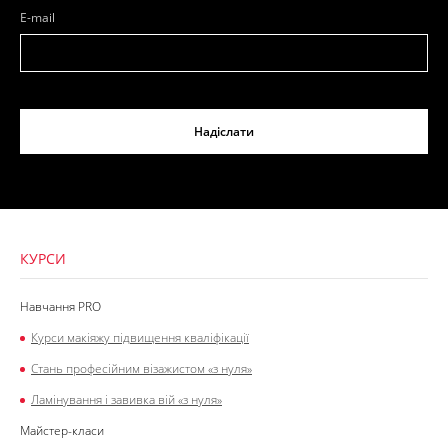
E-mail
Надіслати
КУРСИ
Навчання PRO
Курси макіяжу підвищення кваліфікації
Стань професійним візажистом «з нуля»
Ламінування і завивка вій «з нуля»
Майстер-класи