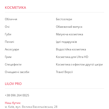
КОСМЕТИКА
Обличчя
Бестселери
Очі
Обмежений випуск
Губи
Матуюча косметика
Пензлі
Ідеї подарунків
Аксесуари
Водостійка косметика
Грим
Косметика для Ultra HD
Спецефекти
Косметика з ефектом другої шкіри
Очищаючі засоби
Travel Версії
LILOV PRO
+38 096 264 0025
Наш бутик:
м. Київ, вул. Велика Васильківська, 28