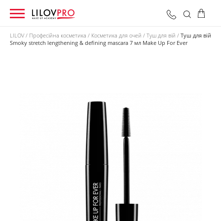
LILOV
Професійна косметика
Косметика для очей
Туш для вій
Туш для вій
Smoky stretch lengthening & defining mascara 7 мл Make Up For Ever
0 грн
Оформити замовлення
Разом: