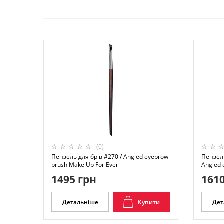
(0)
Пензель для брів #270 / Angled eyebrow
Пензель
brush Make Up For Ever
Angled 
1495 грн
1610
Детальніше
Купити
Дет