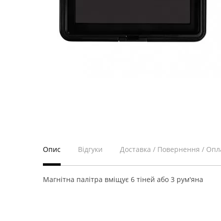
Опис
Відгуки
Доставка / Повернення / Опл
Магнітна палітра вміщує 6 тіней або 3 рум'яна