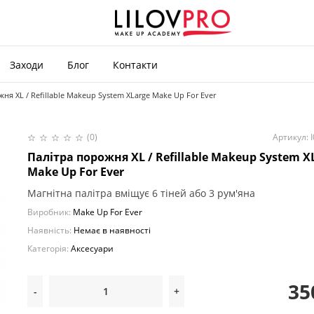
Заходи
Блог
Контакти
ня XL / Refillable Makeup System XLarge Make Up For Ever
(0)
Артикул: 
Палітра порожня XL / Refillable Makeup System X
Make Up For Ever
Магнітна палітра вміщує 6 тіней або 3 рум'яна
Виробник:
Make Up For Ever
Наявність:
Немає в наявності
Категорія:
Аксесуари
35
-
+