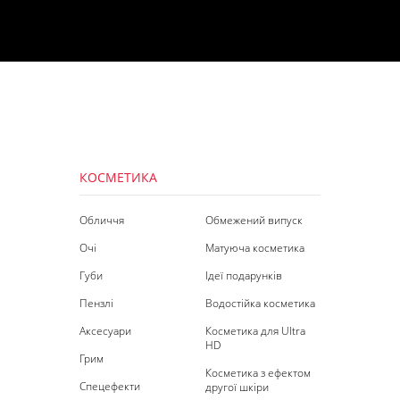
КОСМЕТИКА
Обличчя
Обмежений випуск
Очі
Матуюча косметика
Губи
Ідеї подарунків
Пензлі
Водостійка косметика
Аксесуари
Косметика для Ultra
HD
Грим
Косметика з ефектом
Спецефекти
другої шкіри