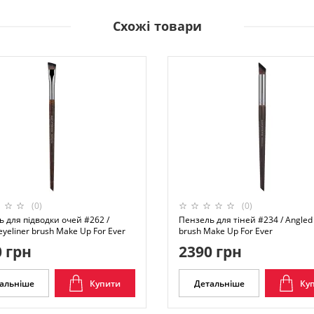
Схожі товари
(0)
(0)
 для підводки очей #262 /
Пензель для тіней #234 / Angled
eyeliner brush Make Up For Ever
brush Make Up For Ever
 грн
2390 грн
альніше
Купити
Детальніше
Ку