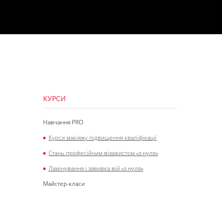
КУРСИ
Навчання PRO
Курси макіяжу підвищення кваліфікації
Стань професійним візажистом «з нуля»
Ламінування і завивка вій «з нуля»
Майстер-класи