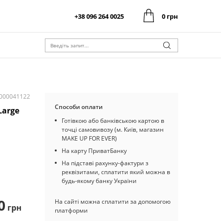
+38 096 264 0025
0 грн
0 грн
Оформити замовлення
Разом:
0 грн
Оформити замовлення
Разом:
I000041122
Способи оплати
Large
Готівкою або банківською картою в
точці самовивозу (м. Київ, магазин
MAKE UP FOR EVER)
На карту ПриватБанку
На підставі рахунку-фактури з
реквізитами, сплатити який можна в
будь-якому банку України
0
На сайті можна сплатити за допомогою
грн
платформи