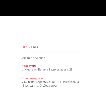
LILOV PRO
+38 096 264 0025
Наш бутик:
м. Київ, вул. Велика Васильківська, 28
Наша академія:
м Київ, пр. Берестейський, 44 Національна
Кіностудія ім. О. Довженка