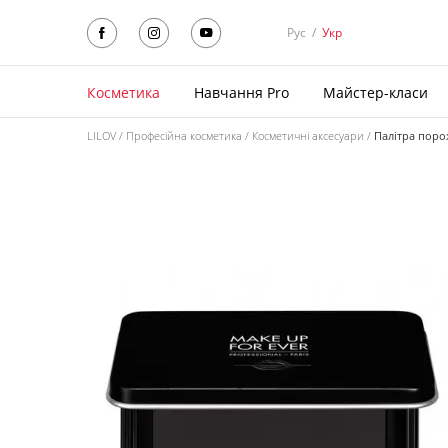
Рус
/
Укр
Косметика
Навчання Pro
Майстер-класи
LILOV
Професійна косметика
Косметичні аксесуари
Палітра порож