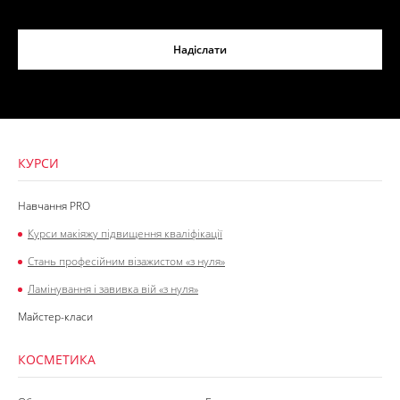
Надіслати
КУРСИ
Навчання PRO
Курси макіяжу підвищення кваліфікації
Стань професійним візажистом «з нуля»
Ламінування і завивка вій «з нуля»
Майстер-класи
КОСМЕТИКА