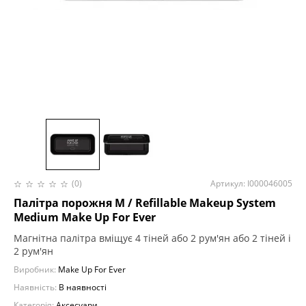
(0)
Артикул: I000046005
Палітра порожня M / Refillable Makeup System
Medium Make Up For Ever
Магнітна палітра вміщує 4 тіней або 2 рум'ян або 2 тіней і
2 рум'ян
Виробник:
Make Up For Ever
Наявність:
В наявності
Категорія:
Аксесуари