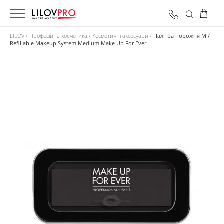
LILOV
Професійна косметика
Косметичні аксесуари
Палітра порожня M /
Refillable Makeup System Medium Make Up For Ever
0 грн
Оформити замовлення
Разом: