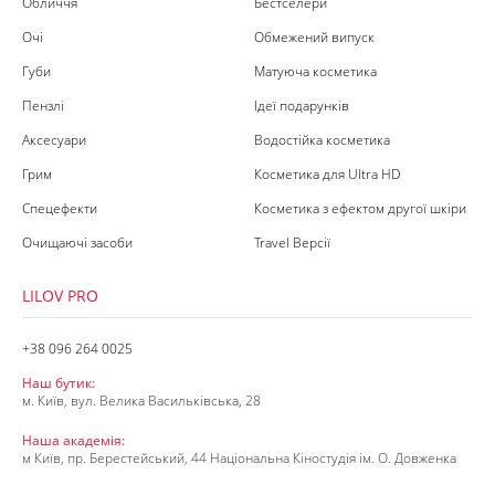
Обличчя
Бестселери
Очі
Обмежений випуск
Губи
Матуюча косметика
Пензлі
Ідеї подарунків
Аксесуари
Водостійка косметика
Грим
Косметика для Ultra HD
Спецефекти
Косметика з ефектом другої шкіри
Очищаючі засоби
Travel Версії
LILOV PRO
+38 096 264 0025
Наш бутик:
м. Київ, вул. Велика Васильківська, 28
Наша академія:
м Київ, пр. Берестейський, 44 Національна Кіностудія ім. О. Довженка