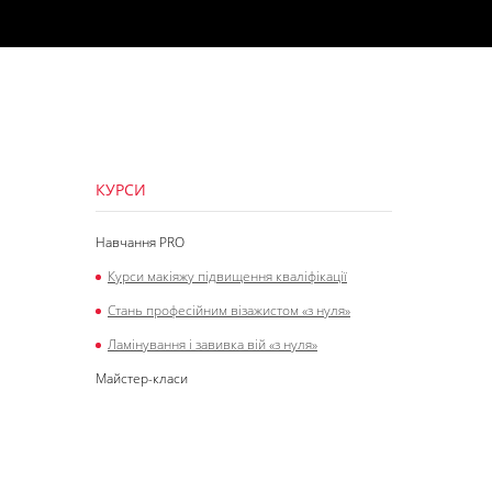
КУРСИ
Навчання PRO
Курси макіяжу підвищення кваліфікації
Стань професійним візажистом «з нуля»
Ламінування і завивка вій «з нуля»
Майстер-класи