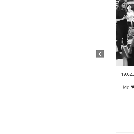
19.02
Ми ❤️