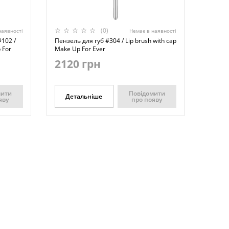
(0)
наявності
Немає в наявності
102 /
Пензель для губ #304 / Lip brush with cap
 For
Make Up For Ever
2120 грн
мити
Повідомити
Детальніше
яву
про появу