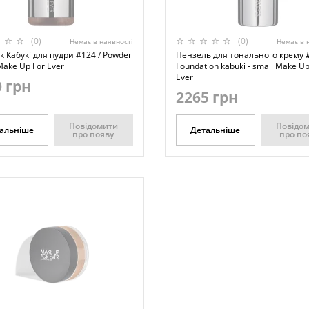
(0)
(0)
Немає в наявності
Немає в 
 Кабукі для пудри #124 / Powder
Пензель для тонального крему #
Make Up For Ever
Foundation kabuki - small Make Up
Ever
 грн
2265 грн
Повідомити
Повідо
альніше
Детальніше
про появу
про по