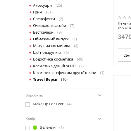
Аксесуари
(25)
Грим
(81)
Спецефекти
(2)
Пензлик
Очищаючі засоби
(7)
kabuki 
Бестселери
(9)
3470
Обмежений випуск
(1)
Матуюча косметика
(4)
Ідеї подарунків
(6)
Дет
Водостійка косметика
(49)
Косметика для Ultra HD
(2)
Косметика з ефектом другої шкіри
(1)
Travel Версії
(10)
Виробник
Make Up For Ever
(4)
Колір
Зелений
(1)