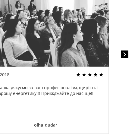
.2018
22.02
анка дякуємо за ваш професіоналізм, щирість і
Спа
орошу енергетику!!! Приїжджайте до нас ще!!!
оди
ог
дели
olha_dudar