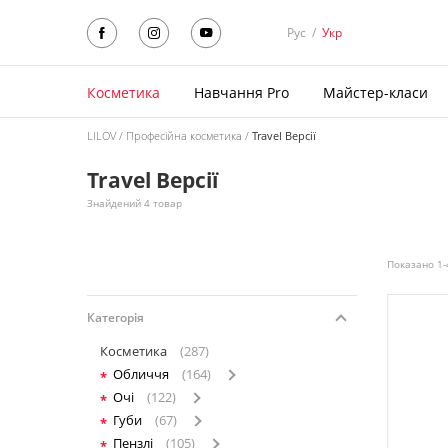
Рус
/
Укр
Косметика
Навчання Pro
Майстер-класи
LILOV
Професійна косметика
Travel Версії
Travel Версії
Знайдений 4 товар
Показано 1-
Категорія
Косметика
(287)
Обличчя
(164)
Очі
(122)
Губи
(67)
Пензлі
(105)