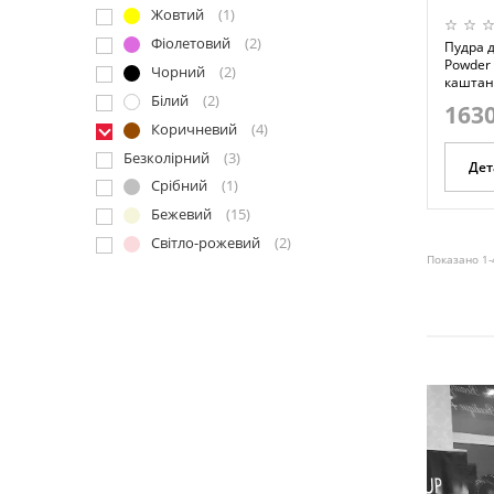
Жовтий
(1)
Фіолетовий
(2)
Пудра д
Powder -
Чорний
(2)
каштан
Білий
(2)
1630
Коричневий
(4)
Безколірний
(3)
Дет
Срібний
(1)
Бежевий
(15)
Світло-рожевий
(2)
Показано 1-