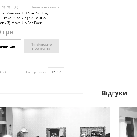
(0)
Немає в наявності
ля обличчя HD Skin Setting
 Travel Size 7 г (3.2 Темно-
овий) Make Up For Ever
 грн
Повідомити
альніше
про появу
4 з 4
На странице:
12
Відгуки