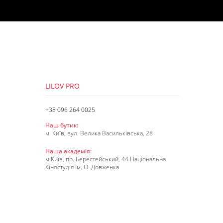
LILOV PRO
+38 096 264 0025
Наш бутик:
м. Київ, вул. Велика Васильківська, 28
Наша академія:
м Київ, пр. Берестейський, 44 Національна
Кіностудія ім. О. Довженка