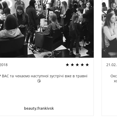
.2018
21.02
 ВАС та чекаємо наступної зустрічі вже в травні
Окс
😘
х
beauty.frankivsk