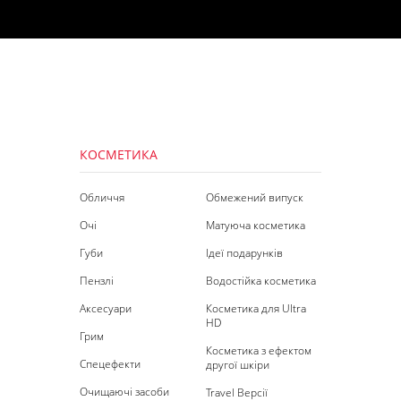
КОСМЕТИКА
Обличчя
Обмежений випуск
Очі
Матуюча косметика
Губи
Ідеї подарунків
Пензлі
Водостійка косметика
Аксесуари
Косметика для Ultra
HD
Грим
Косметика з ефектом
Спецефекти
другої шкіри
Очищаючі засоби
Travel Версії