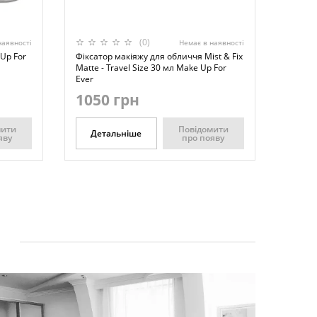
(0)
наявності
Немає в наявності
 Up For
Фіксатор макіяжу для обличчя Mist & Fix
Matte - Travel Size 30 мл Make Up For
Ever
1050 грн
мити
Повідомити
Детальніше
яву
про появу