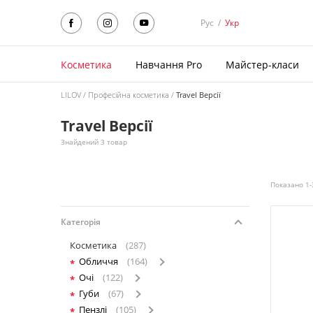
Рус
/
Укр
Косметика
Навчання Pro
Майстер-класи
LILOV
Професійна косметика
Travel Версії
Travel Версії
Знайдений 3 товар
Показано 1-
Категорія
Косметика
(287)
Обличчя
(164)
Очі
(122)
Губи
(67)
Пензлі
(105)