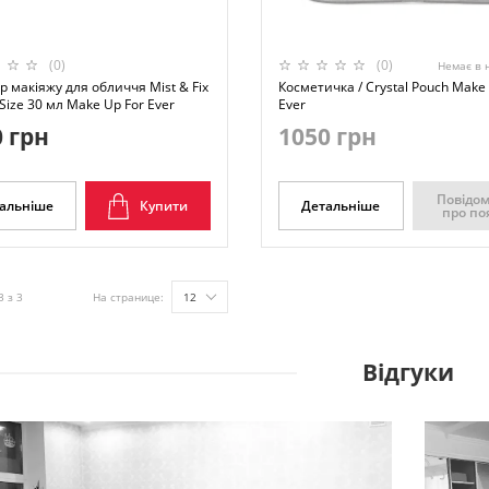
(0)
(0)
Немає в 
р макіяжу для обличчя Mist & Fix
Косметичка / Crystal Pouch Make
l Size 30 мл Make Up For Ever
Ever
 грн
1050 грн
Повідо
альніше
Купити
Детальніше
про по
3 з 3
На странице:
12
Відгуки