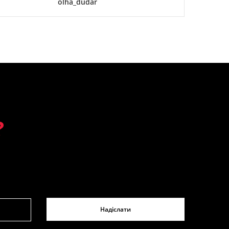
olha_dudar
?
Надіслати