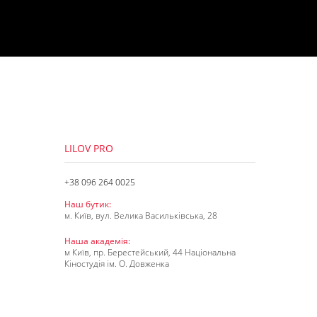
LILOV PRO
+38 096 264 0025
Наш бутик:
м. Київ, вул. Велика Васильківська, 28
Наша академія:
м Київ, пр. Берестейський, 44 Національна
Кіностудія ім. О. Довженка