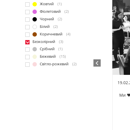
Жовтий
(1)
Фіолетовий
(2)
Чорний
(2)
Білий
(2)
Коричневий
(4)
Безколірний
(3)
Срібний
(1)
Бежевий
(15)
Світло-рожевий
(2)
19.02
Ми ❤️