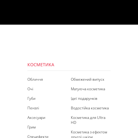
КОСМЕТИКА
Обличчя
Обмежений випуск
Очі
Матуюча косметика
Губи
Ідеї подарунків
Пензлі
Водостійка косметика
Аксесуари
Косметика для Ultra
HD
Грим
Косметика з ефектом
Спецефекти
другої шкіри