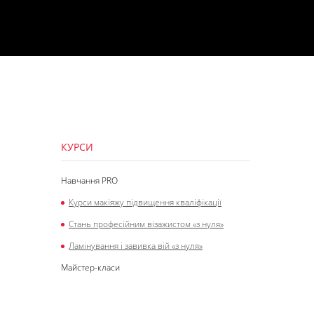
КУРСИ
Навчання PRO
Курси макіяжу підвищення кваліфікації
Стань професійним візажистом «з нуля»
Ламінування і завивка вій «з нуля»
Майстер-класи