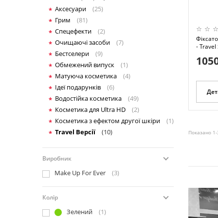
Аксесуари
(25)
Грим
(81)
Спецефекти
(2)
Фіксато
Очищаючі засоби
(7)
- Trave
Бестселери
(9)
1050
Обмежений випуск
(1)
Матуюча косметика
(4)
Ідеї подарунків
(6)
Дет
Водостійка косметика
(49)
Косметика для Ultra HD
(2)
Косметика з ефектом другої шкіри
(1)
Travel Версії
(10)
Показано 1-
Виробник
Make Up For Ever
(3)
Колір
Зелений
(1)