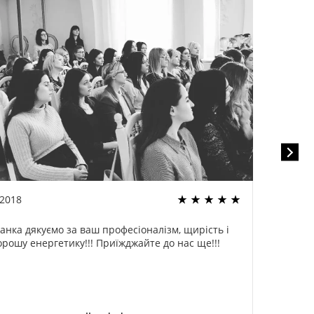
.2018
22.02
анка дякуємо за ваш професіоналізм, щирість і
Спа
орошу енергетику!!! Приїжджайте до нас ще!!!
оди
ог
дели