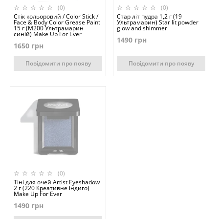
(0)
(0)
Стік кольоровий / Color Stick /
Стар літ пудра 1,2 г (19
Face & Body Color Grease Paint
Ультрамарин) Star lit powder
15 г (M200 Ультрамарин
glow and shimmer
синій) Make Up For Ever
1490 грн
1650 грн
Повідомити про появу
Повідомити про появу
(0)
Тіні для очей Artist Eyeshadow
2 г (220 Креативне індиго)
Make Up For Ever
1490 грн