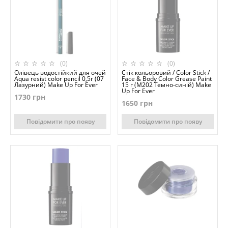
(0)
(0)
Олівець водостійкий для очей
Стік кольоровий / Color Stick /
Aqua resist color pencil 0,5г (07
Face & Body Color Grease Paint
Лазурний) Make Up For Ever
15 г (M202 Темно-синій) Make
Up For Ever
1730 грн
1650 грн
Повідомити про появу
Повідомити про появу