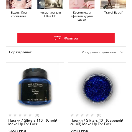
Водостійка
Косметика для
Косметика з
Travel Версії
косметика
Ultra HD
ефектом другої
шкіри
Фільтри
Сортировка:
От дорогих к дешевым
(0)
(0)
Паєтки / Glitters 110 г (Синій)
Паєтки / Glitters 40 г (Середній
Make Up For Ever
синій) Make Up For Ever
3650 грн
2290 грн