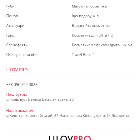
Губи
Матуюча косметика
Пензлі
Ідеї подарунків
Аксесуари
Водостійка косметика
Грим
Косметика для Ultra HD
Спецефекти
Косметика з ефектом другої шкіри
Очищаючі засоби
Travel Версії
LILOV PRO
+38 096 264 0025
Наш бутик:
м. Київ, вул. Велика Васильківська, 28
Наша академія:
м Київ, пр. Берестейський, 44 Національна Кіностудія ім. О. Довженка