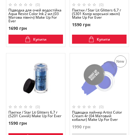
(0)
(0)
Підводка для очей водостійка
Паєтки / Star Lit Glitters 6,7 г
Aqua Resist Color Ink 2 мл (03
(S301 Колір морської хвилі)
Матова північ) Make Up For
Make Up For Ever
Ever
1590 грн
1690 грн
Купити
Купити
(0)
(0)
Паєтки / Star Lit Glitters 6,7 г
Підводка лайнер Artist Color
(S201 Синій) Make Up For Ever
Cream 4г (04 Матовий
кобальт) Make Up For Ever
1590 грн
1990 грн