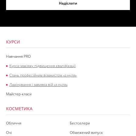
Надіслати
КУРСИ
Навчання PRO
Курси макіяжу підвищення кваліфікації
Стань професійним візажистом «з нуля»
Ламінування і завивка вій «з нуля»
Майстер-класи
КОСМЕТИКА
Обличчя
Бестселери
Очі
Обмежений випуск