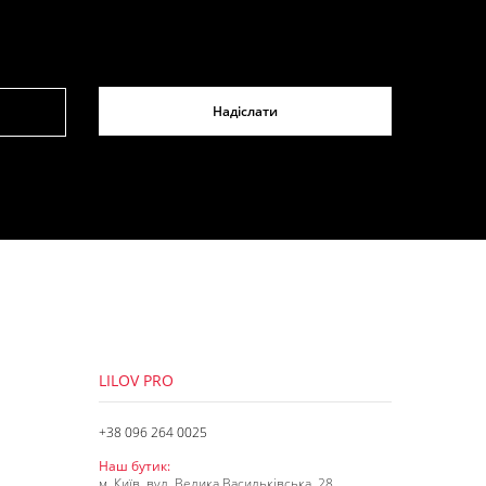
Надіслати
LILOV PRO
+38 096 264 0025
Наш бутик:
м. Київ, вул. Велика Васильківська, 28