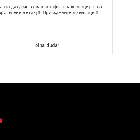
анка дякуємо за ваш професіоналізм, щирість і
Спа
орошу енергетику!!! Приїжджайте до нас ще!!!
оди
ог
дели
olha_dudar
?