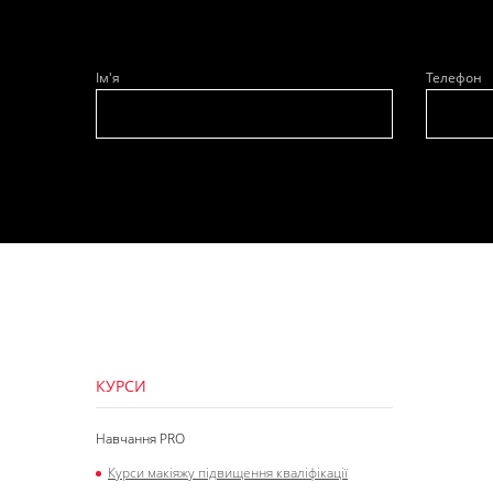
Ім'я
Телефон
КУРСИ
Навчання PRO
Курси макіяжу підвищення кваліфікації