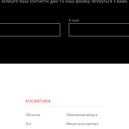
Залиште Ваші контактні дані та наші фахівці зв'яжуться з Вами.
E-mail
КОСМЕТИКА
Обличчя
Обмежений випуск
Очі
Матуюча косметика