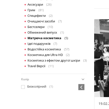
Аксесуари
(26)
Грим
(81)
Спецефекти
(2)
Очищаючі засоби
(7)
Бестселери
(10)
Обмежений випуск
(1)
Матуюча косметика
(5)
Ідеї подарунків
(7)
Водостійка косметика
(57)
Косметика для Ultra HD
(2)
Косметика з ефектом другої шкіри
(3)
Travel Версії
(11)
Колір
Безколірний
(1)
19.02