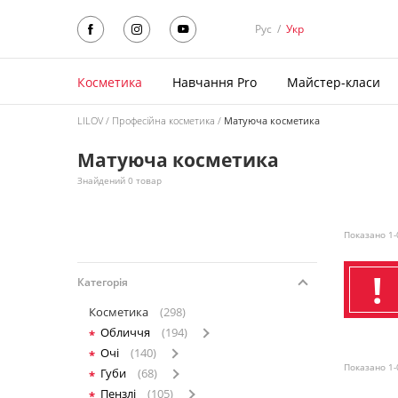
Рус
/
Укр
Косметика
Навчання Pro
Майстер-класи
LILOV
Професійна косметика
Матуюча косметика
Матуюча косметика
Знайдений 0 товар
Показано 1-
Категорія
Косметика
(298)
Обличчя
(194)
Очі
(140)
Показано 1-
Губи
(68)
Пензлі
(105)