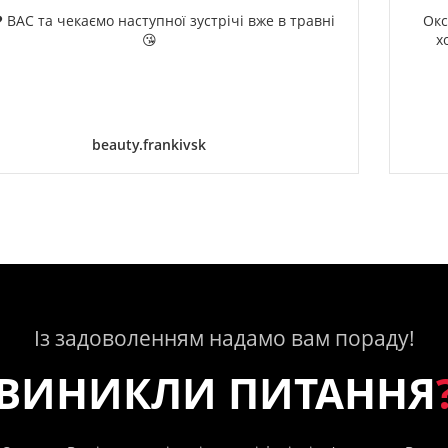
 ВАС та чекаємо наступної зустрічі вже в травні
Окс
😘
х
beauty.frankivsk
Із задоволенням надамо вам пораду!
ВИНИКЛИ ПИТАННЯ