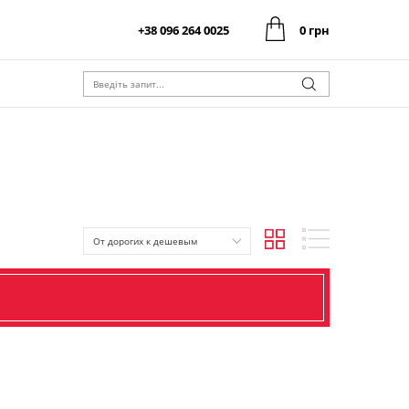
+38 096 264 0025
0 грн
0 грн
Оформити замовлення
Разом:
0 грн
Оформити замовлення
Разом:
От дорогих к дешевым