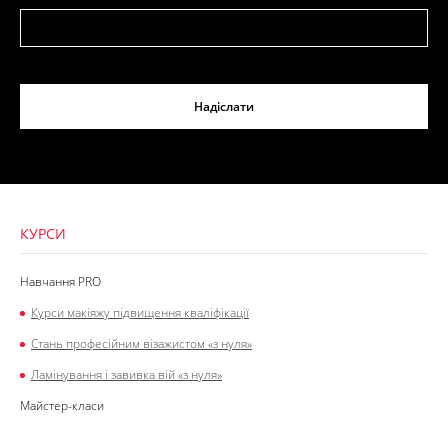
Надіслати
КУРСИ
Навчання PRO
Курси макіяжу підвищення кваліфікації
Стань професійним візажистом «з нуля»
Ламінування і завивка вій «з нуля»
Майстер-класи