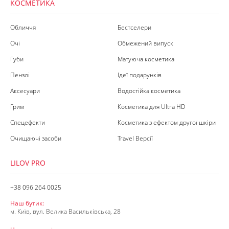
КОСМЕТИКА
Обличчя
Бестселери
Очі
Обмежений випуск
Губи
Матуюча косметика
Пензлі
Ідеї подарунків
Аксесуари
Водостійка косметика
Грим
Косметика для Ultra HD
Спецефекти
Косметика з ефектом другої шкіри
Очищаючі засоби
Travel Версії
LILOV PRO
+38 096 264 0025
Наш бутик:
м. Київ, вул. Велика Васильківська, 28