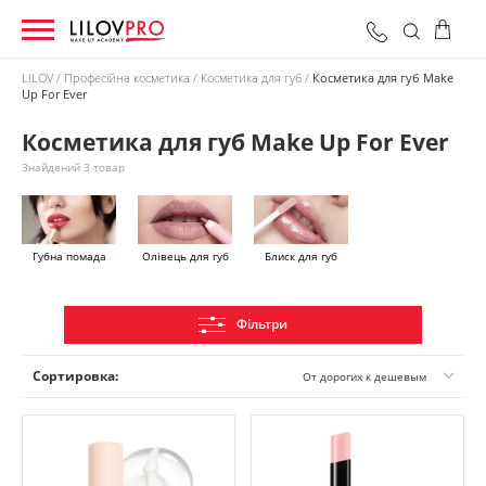
LILOV
Професійна косметика
Косметика для губ
Косметика для губ Make
Up For Ever
0 грн
Оформити замовлення
Разом:
Косметика для губ Make Up For Ever
Знайдений 3 товар
Губна помада
Олівець для губ
Блиск для губ
Фільтри
Сортировка:
От дорогих к дешевым