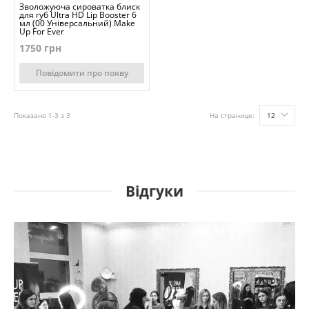
Зволожуюча сироватка блиск
для губ Ultra HD Lip Booster 6
мл (00 Універсальний) Make
Up For Ever
1750 грн
Повідомити про появу
Показано 1-3 з 3
На странице:
12
Відгуки