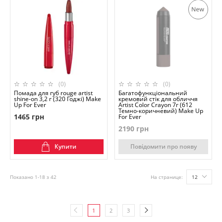
(0)
(0)
Помада для губ rouge artist
Багатофункціональний
shine-on 3,2 г (320 Годжі) Make
кремовий стік для обличчя
Up For Ever
Artist Color Crayon 7г (612
Темно-коричневий) Make Up
1465 грн
For Ever
2190 грн
Повідомити про появу
Купити
Показано 1-18 з 42
На странице:
12
1
2
3