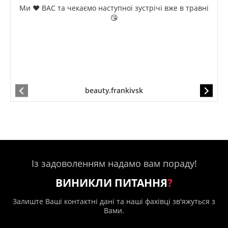
Ми ❤️ ВАС та чекаємо наступної зустрічі вже в травні
😘
beauty.frankivsk
Із задоволенням надамо вам пораду!
ВИНИКЛИ ПИТАННЯ
?
Залиште Ваші контактні дані та наші фахівці зв'яжуться з
Вами.