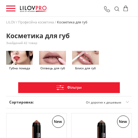
LILOV
Професійна косметика
Косметика для губ
Косметика для губ
0 грн
Оформити замовлення
Разом:
Знайдений 42 товар
Губна помада
Олівець для губ
Блиск для губ
Фільтри
Сортировка:
От дорогих к дешевым