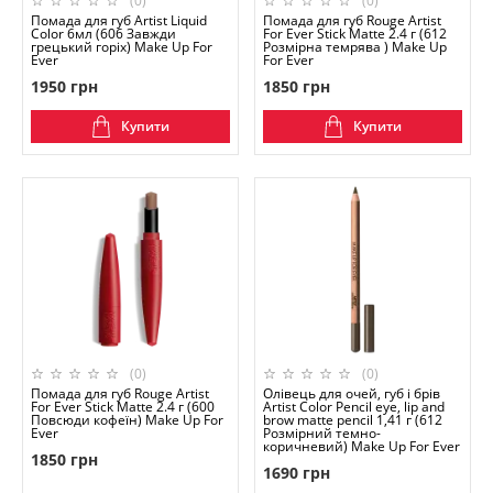
(0)
(0)
Помада для губ Artist Liquid
Помада для губ Rouge Artist
Color 6мл (606 Завжди
For Ever Stick Matte 2.4 г (612
грецький горіх) Make Up For
Розмірна темрява ) Make Up
Ever
For Ever
1950 грн
1850 грн
Купити
Купити
(0)
(0)
Помада для губ Rouge Artist
Олівець для очей, губ і брів
For Ever Stick Matte 2.4 г (600
Artist Color Pencil eye, lip and
Повсюди кофеїн) Make Up For
brow matte pencil 1,41 г (612
Ever
Розмірний темно-
коричневий) Make Up For Ever
1850 грн
1690 грн