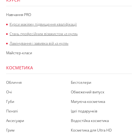
Навчання PRO
Курси макіяжу підвищення кваліфікації
Стань професійним візажистом «з нуля»
Ламінування і завивка вій «з нуля»
Майстер-класи
КОСМЕТИКА
Обличчя
Бестселери
Очі
Обмежений випуск
Губи
Матуюча косметика
Пензлі
Ідеї подарунків
Аксесуари
Водостійка косметика
Грим
Косметика для Ultra HD