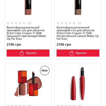
(0)
(0)
Багатофункціональний
Багатофункціональний
кремовий стік для обличчя
кремовий стік для обличчя
Artist Color Crayon 7г (606
Artist Color Crayon 7г (506
Грецький горіх всюди) Make
Нескінченний какао) Make Up
Up For Ever
For Ever
2190 грн
2190 грн
Купити
Купити