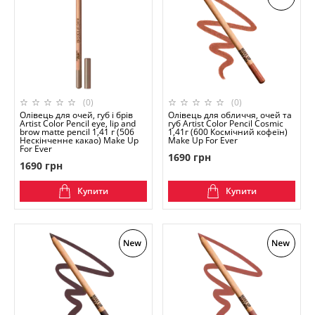
(0)
(0)
Олівець для очей, губ і брів
Олівець для обличчя, очей та
Artist Color Pencil eye, lip and
губ Artist Color Pencil Cosmic
brow matte pencil 1,41 г (506
1,41г (600 Космічний кофеїн)
Нескінченне какао) Make Up
Make Up For Ever
For Ever
1690 грн
1690 грн
Купити
Купити