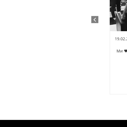
19.02
Ми ❤️