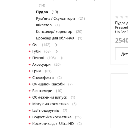
(14)
Пудра
(13)
Рум'яна / Скульптори
(21)
Пудра д
Фіксатор
(1)
Pressed
Консилер/ коректор
(20)
Up For 
Бронзер для обличчя
(1)
2540
Очі
(142)
Губи
(68)
Дет
Пензлі
(105)
Аксесуари
(26)
Грим
(81)
Спецефекти
(2)
Очищаючі засоби
(7)
Бестселери
(10)
Обмежений випуск
(1)
Матуюча косметика
(5)
Ідеї подарунків
(7)
Водостійка косметика
(59)
Косметика для Ultra HD
(2)