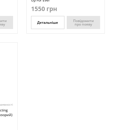
Up For Ever
1550 грн
мити
Повідомити
Детальніше
яву
про появу
наявності
cting
розорий)