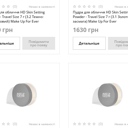
(0)
(0)
Немає в наявності
Немає в 
ля обличчя HD Skin Setting
Пудра для обличчя HD Skin Setti
 Travel Size 7 г (3.2 Темно-
Powder - Travel Size 7 г (3.1 Золо
овий) Make Up For Ever
засмага) Make Up For Ever
 грн
1630 грн
Повідомити
Повідо
альніше
Детальніше
про появу
про по
(0)
(0)
Немає в наявності
Немає в 