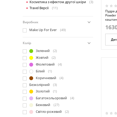
Косметика з ефектом другої шкіри
(3)
Travel Версії
(11)
Пудра д
Powder -
каштан
Виробник
1630
Make Up For Ever
(49)
Дет
Колір
Зелений
(2)
Жовтий
(2)
Фіолетовий
(4)
Білий
(1)
Коричневий
(4)
Безколірний
(3)
Золотий
(1)
Багатокольоровий
(4)
Бежевий
(27)
Світло-рожевий
(2)