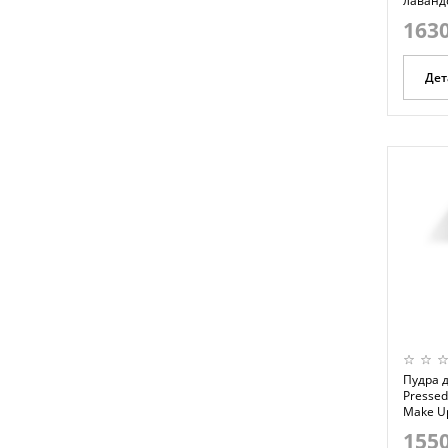
лавандо
1630
Дет
Пудра д
Pressed
Make Up
1550