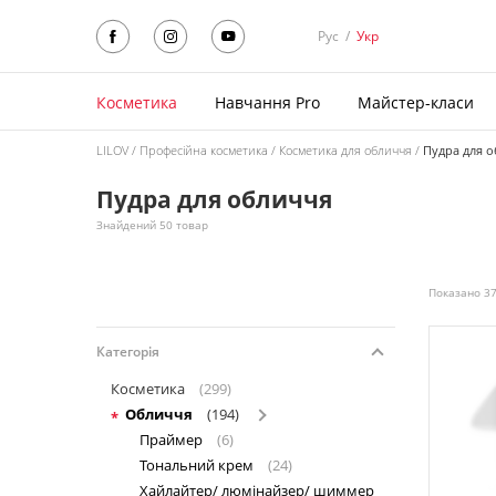
Рус
/
Укр
Косметика
Навчання Pro
Майстер-класи
LILOV
Професійна косметика
Косметика для обличчя
Пудра для 
Пудра для обличчя
Знайдений 50 товар
Показано 37
Категорія
Косметика
(299)
Обличчя
(194)
Праймер
(6)
Тональний крем
(24)
Хайлайтер/ люмінайзер/ шиммер