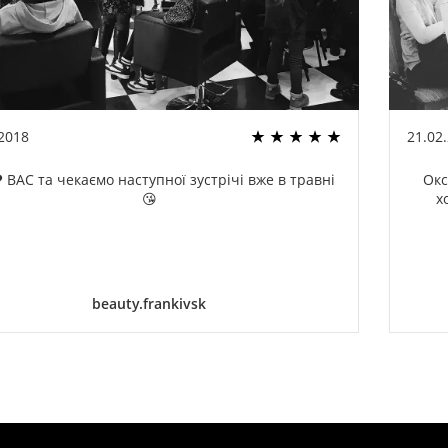
.2018
21.02
 ВАС та чекаємо наступної зустрічі вже в травні
Окс
😘
х
beauty.frankivsk