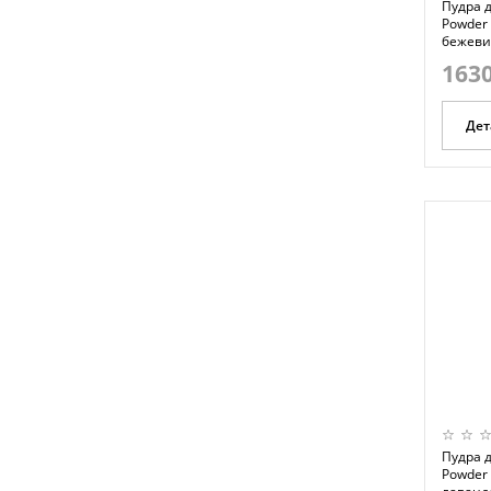
Пудра д
Powder -
бежевий
1630
Дет
Пудра д
Powder 