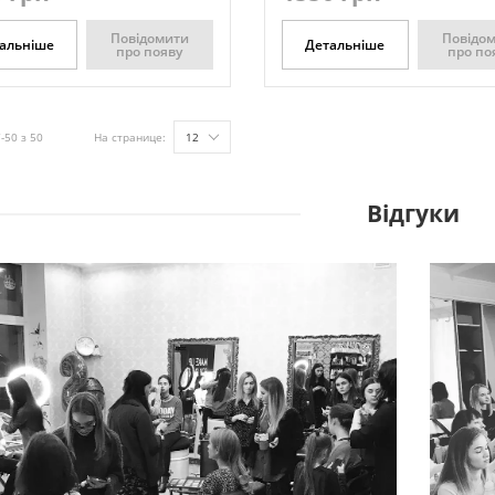
Повідомити
Повідо
альніше
Детальніше
про появу
про по
-50 з 50
На странице:
12
Відгуки