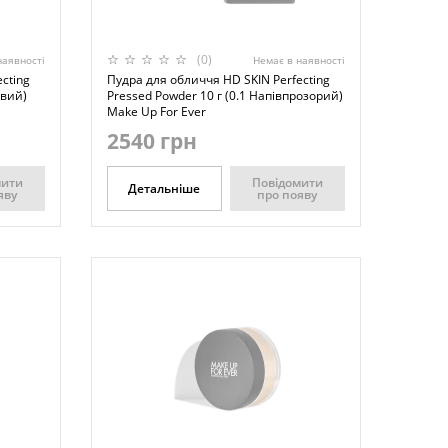
(0)
наявності
Немає в наявності
cting
Пудра для обличчя HD SKIN Perfecting
овий)
Pressed Powder 10 г (0.1 Напівпрозорий)
Make Up For Ever
2540 грн
мити
Повідомити
Детальніше
яву
про появу