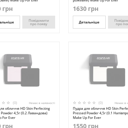
вий) Make Up For Ever
рожевий) Make Up For Ever
 грн
1630 грн
Повідомити
Повідо
альніше
Детальніше
про появу
про по
(0)
(0)
Немає в наявності
Немає в 
ля обличчя HD Skin Perfecting
Пудра для обличчя HD Skin Perfe
 Powder 4,5г (0.2 Лавандова)
Pressed Powder 4,5г (0.1 Напівп
 For Ever
Make Up For Ever
 грн
1550 грн