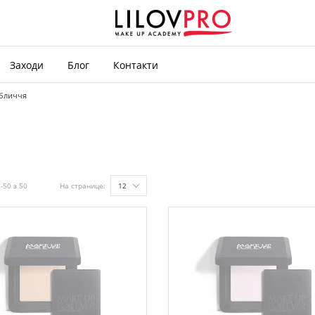
Заходи
Блог
Контакти
обличчя
-50 з 50
На странице:
12