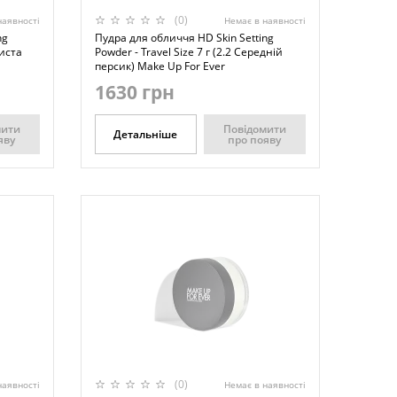
(0)
наявності
Немає в наявності
ng
Пудра для обличчя HD Skin Setting
тиста
Powder - Travel Size 7 г (2.2 Середній
персик) Make Up For Ever
1630 грн
мити
Повідомити
Детальніше
яву
про появу
(0)
наявності
Немає в наявності