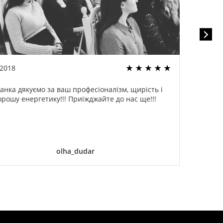
.2018
22.02
анка дякуємо за ваш професіоналізм, щирість і
Спа
орошу енергетику!!! Приїжджайте до нас ще!!!
оди
ог
дели
olha_dudar