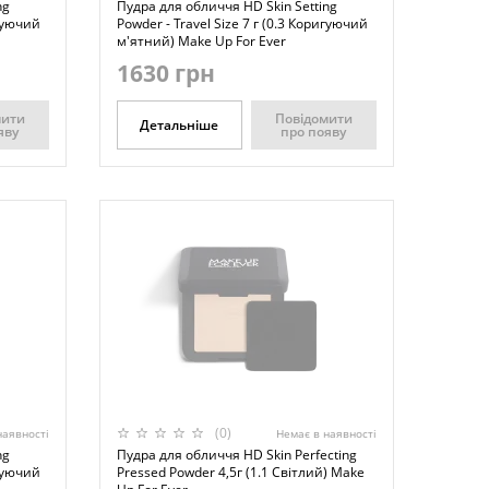
ng
Пудра для обличчя HD Skin Setting
игуючий
Powder - Travel Size 7 г (0.3 Коригуючий
м'ятний) Make Up For Ever
1630 грн
мити
Повідомити
Детальніше
яву
про появу
(0)
наявності
Немає в наявності
ng
Пудра для обличчя HD Skin Perfecting
игуючий
Pressed Powder 4,5г (1.1 Світлий) Make