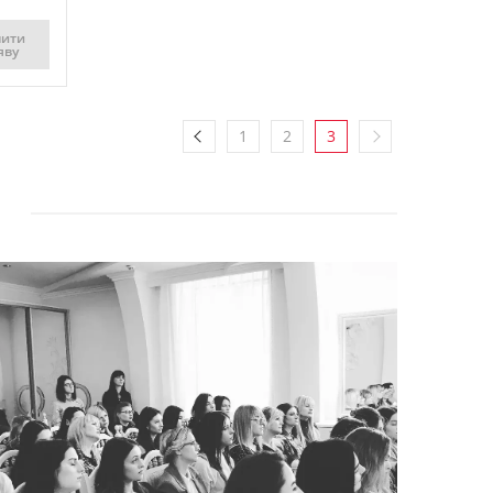
мити
яву
1
2
3