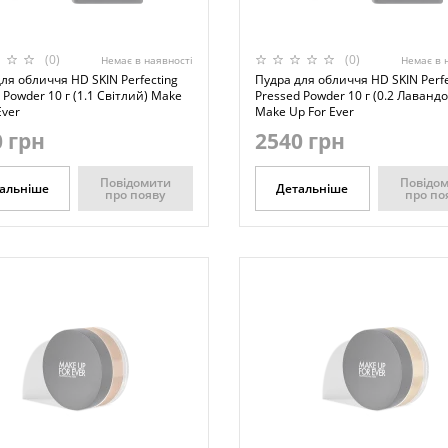
(0)
(0)
Немає в наявності
Немає в 
ля обличчя HD SKIN Perfecting
Пудра для обличчя HD SKIN Perfe
 Powder 10 г (1.1 Світлий) Make
Pressed Powder 10 г (0.2 Лаванд
Ever
Make Up For Ever
 грн
2540 грн
Повідомити
Повідо
альніше
Детальніше
про появу
про по