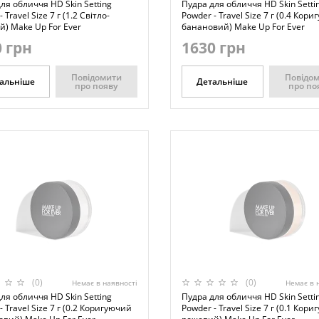
ля обличчя HD Skin Setting
Пудра для обличчя HD Skin Setti
 Travel Size 7 г (1.2 Світло-
Powder - Travel Size 7 г (0.4 Кор
) Make Up For Ever
банановий) Make Up For Ever
 грн
1630 грн
Повідомити
Повідо
альніше
Детальніше
про появу
про по
(0)
(0)
Немає в наявності
Немає в 
ля обличчя HD Skin Setting
Пудра для обличчя HD Skin Setti
- Travel Size 7 г (0.2 Коригуючий
Powder - Travel Size 7 г (0.1 Кор