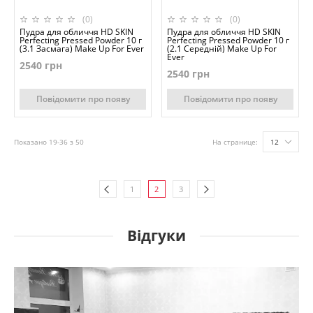
(0)
(0)
Пудра для обличчя HD SKIN
Пудра для обличчя HD SKIN
Perfecting Pressed Powder 10 г
Perfecting Pressed Powder 10 г
(3.1 Засмага) Make Up For Ever
(2.1 Середній) Make Up For
Ever
2540 грн
2540 грн
Повідомити про появу
Повідомити про появу
Показано 19-36 з 50
На странице:
12
1
2
3
Відгуки