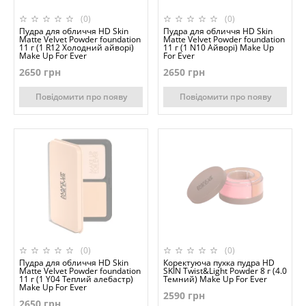
(0)
(0)
Пудра для обличчя HD Skin
Пудра для обличчя HD Skin
Matte Velvet Powder foundation
Matte Velvet Powder foundation
11 г (1 R12 Холодний айворі)
11 г (1 N10 Айворі) Make Up
Make Up For Ever
For Ever
2650 грн
2650 грн
Повідомити про появу
Повідомити про появу
(0)
(0)
Пудра для обличчя HD Skin
Коректуюча пухка пудра HD
Matte Velvet Powder foundation
SKIN Twist&Light Powder 8 г (4.0
11 г (1 Y04 Теплий алебастр)
Темний) Make Up For Ever
Make Up For Ever
2590 грн
2650 грн