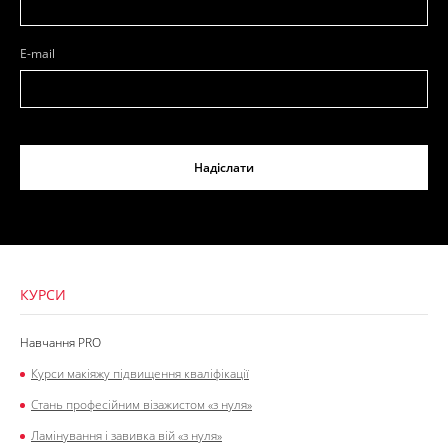
E-mail
Надіслати
КУРСИ
Навчання PRO
Курси макіяжу підвищення кваліфікації
Стань професійним візажистом «з нуля»
Ламінування і завивка вій «з нуля»