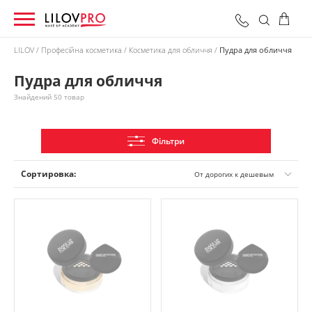
LILOV
Професійна косметика
Косметика для обличчя
Пудра для обличчя
Пудра для обличчя
0 грн
Оформити замовлення
Разом:
Знайдений 50 товар
Фільтри
Сортировка:
От дорогих к дешевым