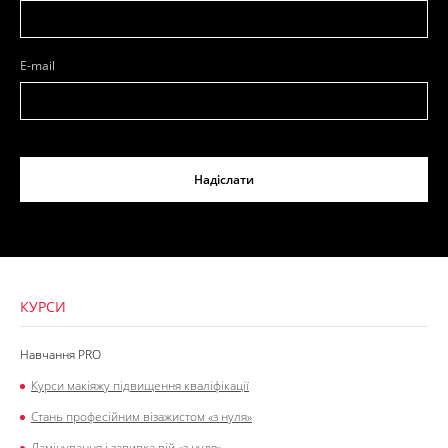
E-mail
Надіслати
КУРСИ
Навчання PRO
Курси макіяжу підвищення кваліфікації
Стань професійним візажистом «з нуля»
Ламінування і завивка вій «з нуля»