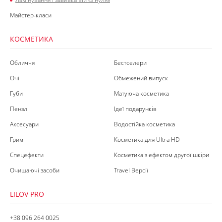
Майстер-класи
КОСМЕТИКА
Обличчя
Бестселери
Очі
Обмежений випуск
Губи
Матуюча косметика
Пензлі
Ідеї подарунків
Аксесуари
Водостійка косметика
Грим
Косметика для Ultra HD
Спецефекти
Косметика з ефектом другої шкіри
Очищаючі засоби
Travel Версії
LILOV PRO
+38 096 264 0025