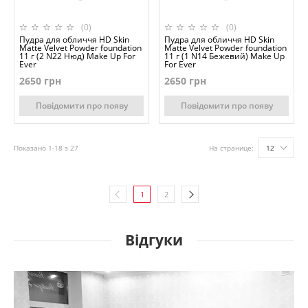
(0)
(0)
Пудра для обличчя HD Skin
Пудра для обличчя HD Skin
Matte Velvet Powder foundation
Matte Velvet Powder foundation
11 г (2 N22 Нюд) Make Up For
11 г (1 N14 Бежевий) Make Up
Ever
For Ever
2650 грн
2650 грн
Повідомити про появу
Повідомити про появу
Показано 1-18 з 27
На странице:
12
1
2
Відгуки