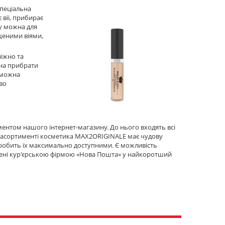
спеціальна
 вії, прибирає
ку можна для
щеними віями,
іжно та
жна прибрати
и можна
во
ментом нашого інтернет-магазину. До нього входять всі
​​в асортименті косметика MAX2ORIGINALE має чудову
 робить їх максимально доступними. Є можливість
влені кур'єрською фірмою «Нова Пошта» у найкоротший