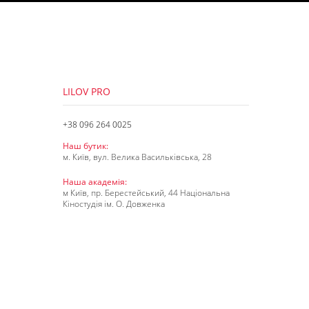
LILOV PRO
+38 096 264 0025
Наш бутик:
м. Київ, вул. Велика Васильківська, 28
Наша академія:
м Київ, пр. Берестейський, 44 Національна
Кіностудія ім. О. Довженка