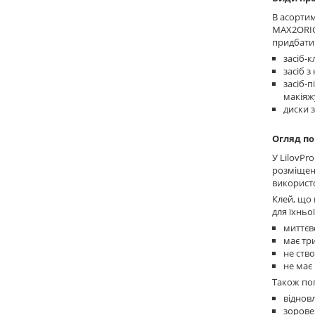
В асортим
MAX2ORIGI
придбати
засіб-к
засіб з
засіб-
макіяж
диски 
Огляд по
У LilovPr
розміщена
використо
Клей, що 
для їхньо
миттєв
має тр
не ств
не має
Також поп
відновл
зорове