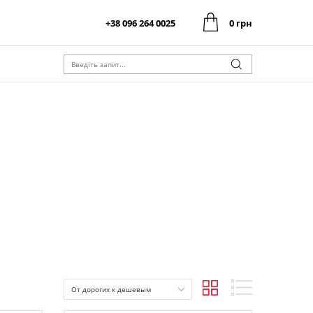
+38 096 264 0025
0 грн
0 грн
Оформити замовлення
Разом:
0 грн
Оформити замовлення
Разом:
От дорогих к дешевым