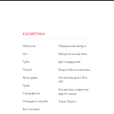
КОСМЕТИКА
Обличчя
Обмежений випуск
Очі
Матуюча косметика
Губи
Ідеї подарунків
Пензлі
Водостійка косметика
Аксесуари
Косметика для Ultra
HD
Грим
Косметика з ефектом
Спецефекти
другої шкіри
Очищаючі засоби
Travel Версії
Бестселери