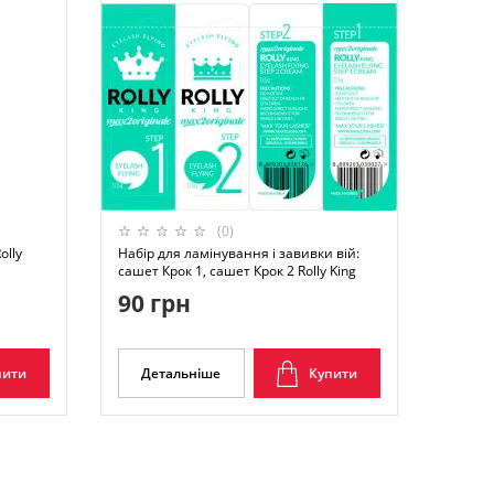
(0)
olly
Набір для ламінування і завивки вій:
сашет Крок 1, сашет Крок 2 Rolly King
90 грн
пити
Детальніше
Купити