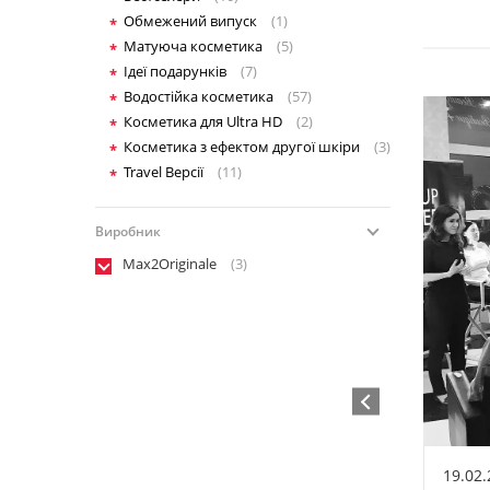
Обмежений випуск
(1)
Матуюча косметика
(5)
Ідеї подарунків
(7)
Водостійка косметика
(57)
Косметика для Ultra HD
(2)
Косметика з ефектом другої шкіри
(3)
Travel Версії
(11)
Виробник
Max2Originale
(3)
19.02