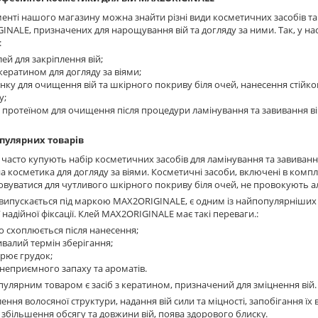
енті нашого магазину можна знайти різні види косметичних засобів т
NALE, призначених для нарощування вій та догляду за ними. Так, у н
:
лей для закріплення вій;
 кератином для догляду за віями;
пінку для очищення вій та шкірного покриву біля очей, нанесення стійко
у;
з протеїном для очищення після процедури ламінування та завивання ві
пулярних товарів
o часто купують набір косметичних засобів для ламінування та завиванн
 косметика для догляду за віями. Косметичні засоби, включені в комп
вуватися для чутливого шкірного покриву біля очей, не провокують ал
випускається під маркою MAX2ORIGINALE, є одним із найпопулярніших то
ї надійної фіксації. Клей MAX2ORIGINALE має такі переваги.:
о схоплюється після нанесення;
ивалий термін зберігання;
орює грудок;
 неприємного запаху та ароматів.
улярним товаром є засіб з кератином, призначений для зміцнення вій
ення волосяної структури, надання вій сили та міцності, запобігання їх
 збільшення обсягу та довжини вій, поява здорового блиску.