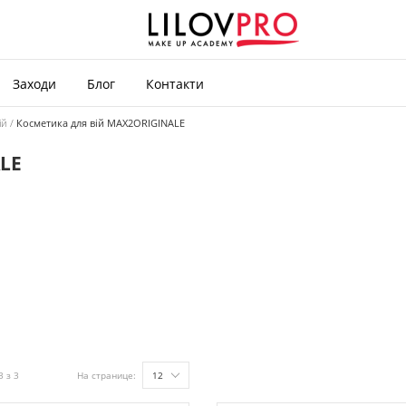
Заходи
Блог
Контакти
ій
Косметика для вій MAX2ORIGINALE
LE
3 з 3
На странице:
12