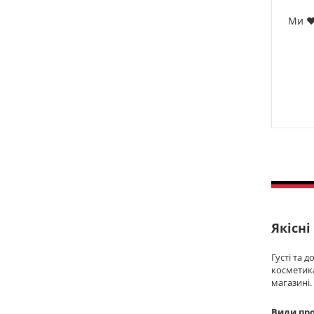
Ми ❤️
Якісні
Густі та 
косметик
магазині.
Види про