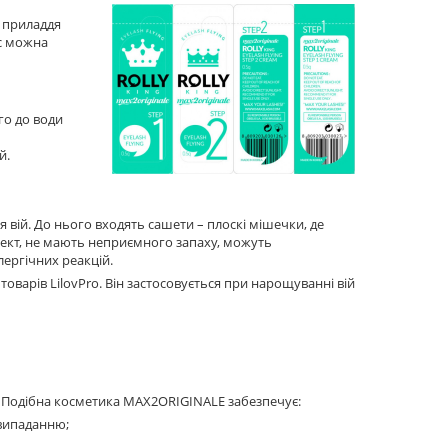
а приладдя
ас можна
го до води
й.
я вій. До нього входять сашети – плоскі мішечки, де
лект, не мають неприємного запаху, можуть
ергічних реакцій.
варів LilovPro. Він застосовується при нарощуванні вій
. Подібна косметика MAX2ORIGINALE забезпечує:
 випаданню;