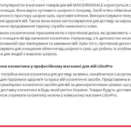
опулярністю в магазині товарів для вій MAX2ORIGINALE користується 
 очищає. Вона варта чутливого шкірного покриву. Засіб м'яко обволікає
ичного простору шкірне сало, ороговілі клітини. Використовувати пін
я здоров'я вій. Також вона може застосовуватися для догляду за наро
уючи продовження терміну служби нанесеного клею.
аною косметичною приналежністю є протеїнові диски, які дозволяють н
 очищати вії від нанесеної косметики. Наприклад, з їх допомогою мо
тосований при ламінуванні та завиванні вій. Крім того, протеїнові диск
овувати для очищення обличчя від шкірного сала, що робить їх особли
и для людей з жирною шкірою.
ня косметики у професійному магазині для вій LilovPro
потрібна якісна косметика для догляду за віями, ознайомтеся з асорти
 для підтримки здоров'я та краси вій косметичні засоби. Представлена 
и реалізуємо косметичні засоби для вій за демократичними цінами, що
доставку косметики в будь-який регіон України. Товари будуть доста
акож отримати косметику можна у київському магазині LilovPro.