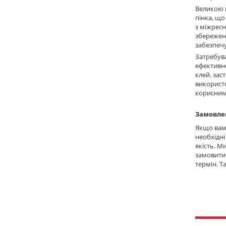
Великою п
пінка, що
з міжресн
збереженн
забезпеч
Затребув
ефективно
клей, зас
використ
корисним
Замовлен
Якщо вам 
необхідні
якість. М
замовити 
термін. Т