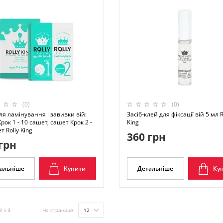
(0)
(0)
ля ламінування і завивки вій:
Засіб-клей для фіксації вій 5 мл R
рок 1 - 10 сашет, сашет Крок 2 -
King
т Rolly King
360 грн
грн
альніше
Купити
Детальніше
Ку
3 з 3
На странице:
12