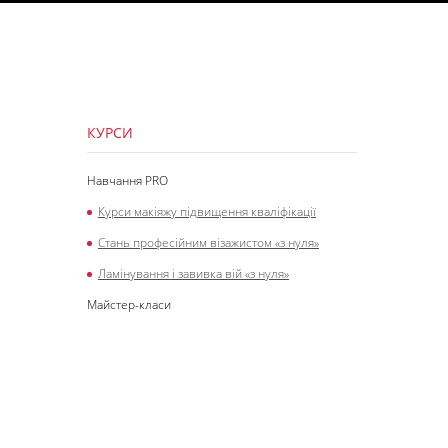
КУРСИ
Навчання PRO
Курси макіяжу підвищення кваліфікації
Стань професійним візажистом «з нуля»
Ламінування і завивка вій «з нуля»
Майстер-класи