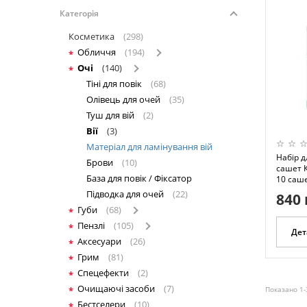
Категорія
Косметика
(298)
Обличчя
(194)
Очі
(140)
Тіні для повік
(68)
Олівець для очей
(35)
Туш для вій
(2)
Вії
(3)
Матеріал для ламінування вій
Набір д
Брови
(10)
сашет К
База для повік / Фіксатор
10 саше
Підводка для очей
(22)
840 
Губи
(68)
Пензлі
(105)
Дет
Аксесуари
(26)
Грим
(81)
Спецефекти
(2)
Очищаючі засоби
(7)
Показано 1-
Бестселери
(10)