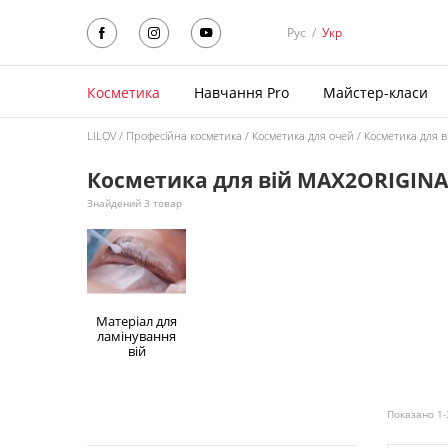
Рус
/
Укр
Косметика
Навчання Pro
Майстер-класи
LILOV
Професійна косметика
Косметика для очей
Косметика для в
Косметика для вій MAX2ORIGINA
Знайдений 3 товар
Матеріал для
ламінування
вій
Показано 1-