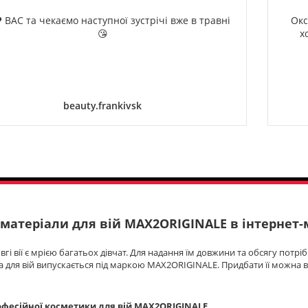
 ВАС та чекаємо наступної зустрічі вже в травні
Окс
😘
х
beauty.frankivsk
 матеріали для вій MAX2ORIGINALE в інтернет-м
довгі вії є мрією багатьох дівчат. Для надання їм довжини та обсягу пот
а для вій випускається під маркою MAX2ORIGINALE. Придбати її можн
фесійної косметики для вій MAX2ORIGINALE