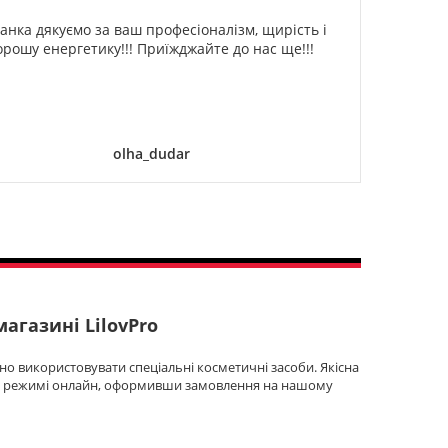
анка дякуємо за ваш професіоналізм, щирість і
Спа
орошу енергетику!!! Приїжджайте до нас ще!!!
оди
ог
дели
olha_dudar
агазині LilovPro
рібно використовувати спеціальні косметичні засоби. Якісна
а в режимі онлайн, оформивши замовлення на нашому