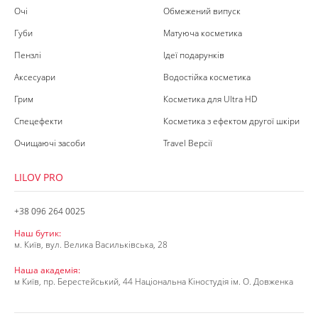
Очі
Обмежений випуск
Губи
Матуюча косметика
Пензлі
Ідеї подарунків
Аксесуари
Водостійка косметика
Грим
Косметика для Ultra HD
Спецефекти
Косметика з ефектом другої шкіри
Очищаючі засоби
Travel Версії
LILOV PRO
+38 096 264 0025
Наш бутик:
м. Київ, вул. Велика Васильківська, 28
Наша академія:
м Київ, пр. Берестейський, 44 Національна Кіностудія ім. О. Довженка