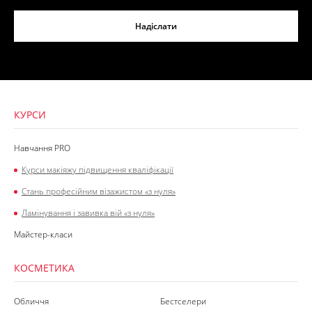
Надіслати
КУРСИ
Навчання PRO
Курси макіяжу підвищення кваліфікації
Стань професійним візажистом «з нуля»
Ламінування і завивка вій «з нуля»
Майстер-класи
КОСМЕТИКА
Обличчя
Бестселери