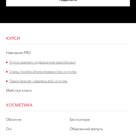
КУРСИ
Навчання PRO
Курси макіяжу підвищення кваліфікації
Стань професійним візажистом «з нуля»
Ламінування і завивка вій «з нуля»
Майстер-класи
КОСМЕТИКА
Обличчя
Бестселери
Очі
Обмежений випуск