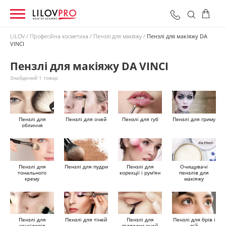
LILOV
Професійна косметика
Пензлі для макіяжу
Пензлі для макіяжу DA
VINCI
0 грн
Оформити замовлення
Разом:
Пензлі для макіяжу DA VINCI
Знайдений 1 товар
Пензлі для
Пензлі для очей
Пензлі для губ
Пензлі для гриму
обличчя
Пензлі для
Пензлі для пудри
Пензлі для
Очищувачі
тонального
корекції і рум'ян
пензлів для
крему
макіяжу
Пензлі для
Пензлі для тіней
Пензлі для
Пензлі для брів і
консілерів
підводки очей
вій