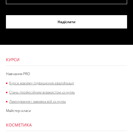
Надіслати
КУРСИ
Навчання PRO
Курси макіяжу підвищення кваліфікації
Стань професійним візажистом «з нуля»
Ламінування і завивка вій «з нуля»
Майстер-класи
КОСМЕТИКА