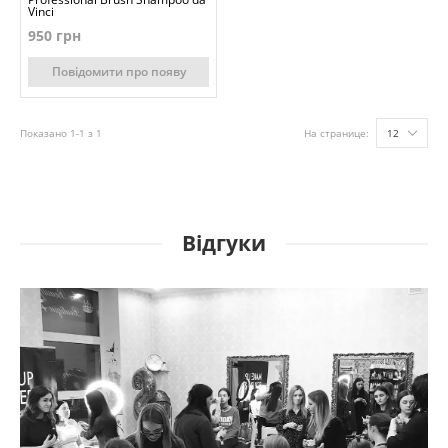
Vinci
950 грн
Повідомити про появу
Показано 1-1 з 1
На странице:
12
Відгуки