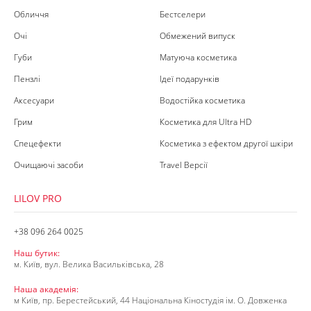
Обличчя
Бестселери
Очі
Обмежений випуск
Губи
Матуюча косметика
Пензлі
Ідеї подарунків
Аксесуари
Водостійка косметика
Грим
Косметика для Ultra HD
Спецефекти
Косметика з ефектом другої шкіри
Очищаючі засоби
Travel Версії
LILOV PRO
+38 096 264 0025
Наш бутик:
м. Київ, вул. Велика Васильківська, 28
Наша академія:
м Київ, пр. Берестейський, 44 Національна Кіностудія ім. О. Довженка