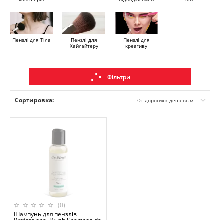
Пензлі для Тіла
Пензлі для
Пензлі для
Хайлайтеру
креативу
Фільтри
Сортировка:
От дорогих к дешевым
(0)
Шампунь для пензлів
Professional Brush Shampoo da