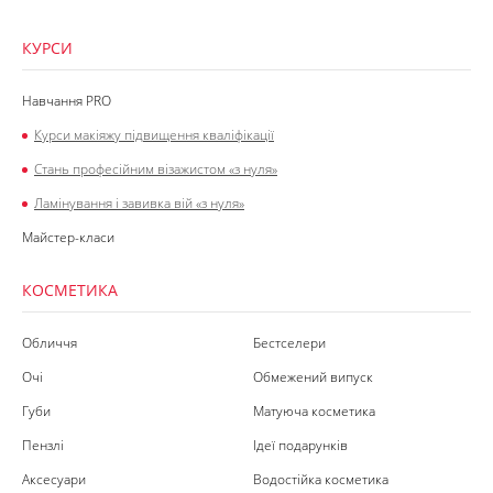
КУРСИ
Навчання PRO
Курси макіяжу підвищення кваліфікації
Стань професійним візажистом «з нуля»
Ламінування і завивка вій «з нуля»
Майстер-класи
КОСМЕТИКА
Обличчя
Бестселери
Очі
Обмежений випуск
Губи
Матуюча косметика
Пензлі
Ідеї подарунків
Аксесуари
Водостійка косметика