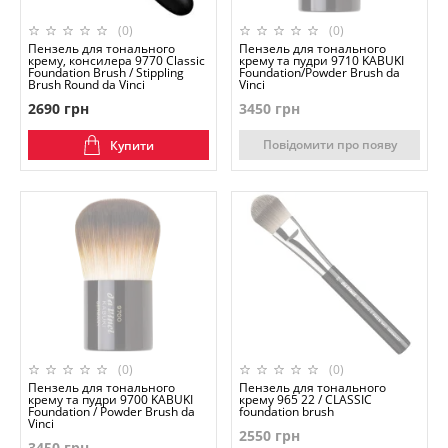
(0)
(0)
Пензель для тонального
Пензель для тонального
крему, консилера 9770 Classic
крему та пудри 9710 KABUKI
Foundation Brush / Stippling
Foundation/Powder Brush da
Brush Round da Vinci
Vinci
2690 грн
3450 грн
Повідомити про появу
Купити
(0)
(0)
Пензель для тонального
Пензель для тонального
крему та пудри 9700 KABUKI
крему 965 22 / CLASSIC
Foundation / Powder Brush da
foundation brush
Vinci
2550 грн
3450 грн