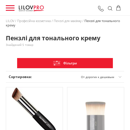
LILOV
Професійна косметика
Пензлі для макіяжу
Пензлі для тонального
крему
0 грн
Оформити замовлення
Разом:
Пензлі для тонального крему
Знайдений 5 товар
Фільтри
Сортировка:
От дорогих к дешевым