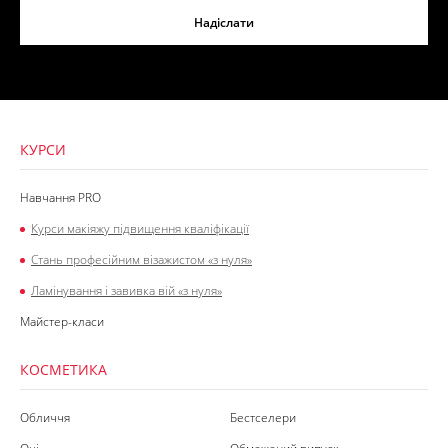
Надіслати
КУРСИ
Навчання PRO
Курси макіяжу підвищення кваліфікації
Стань професійним візажистом «з нуля»
Ламінування і завивка вій «з нуля»
Майстер-класи
КОСМЕТИКА
Обличчя
Бестселери