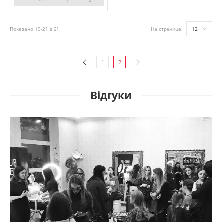
Показано 19-21 з 21
На странице:
12
1
2
Відгуки