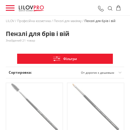
LILOV
Професійна косметика
Пензлі для макіяжу
Пензлі для брів і вій
Пензлі для брів і вій
0 грн
Оформити замовлення
Разом:
Знайдений 21 товар
Фільтри
Сортировка:
От дорогих к дешевым