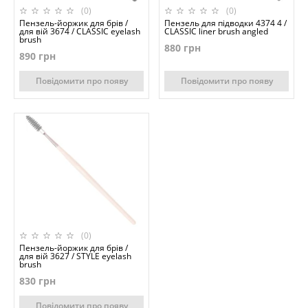
(0)
(0)
Пензель-йоржик для брів /
Пензель для підводки 4374 4 /
для вій 3674 / CLASSIC eyelash
CLASSIC liner brush angled
brush
880 грн
890 грн
Повідомити про появу
Повідомити про появу
(0)
Пензель-йоржик для брів /
для вій 3627 / STYLE eyelash
brush
830 грн
Повідомити про появу