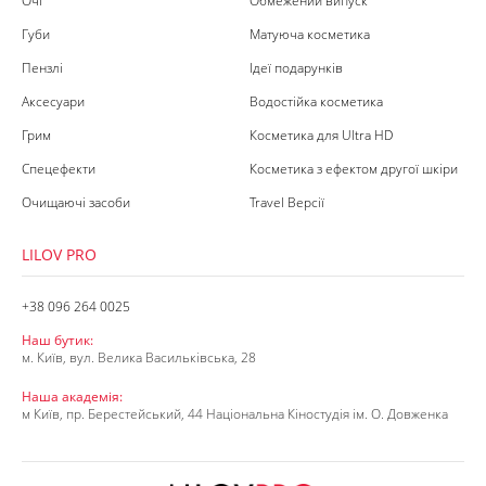
Очі
Обмежений випуск
Губи
Матуюча косметика
Пензлі
Ідеї подарунків
Аксесуари
Водостійка косметика
Грим
Косметика для Ultra HD
Спецефекти
Косметика з ефектом другої шкіри
Очищаючі засоби
Travel Версії
LILOV PRO
+38 096 264 0025
Наш бутик:
м. Київ, вул. Велика Васильківська, 28
Наша академія:
м Київ, пр. Берестейський, 44 Національна Кіностудія ім. О. Довженка