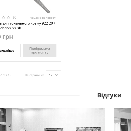
(0)
Немає в наявності
 для тонального крему 922 20 /
ndation brush
 грн
Повідомити
альніше
про появу
-19 з 19
На странице:
12
Відгуки