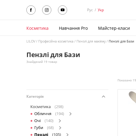
Рус
/
Укр
Косметика
Навчання Pro
Майстер-класи
LILOV
Професійна косметика
Пензлі для макіяжу
Пензлі для Бази
Пензлі для Бази
Знайдений 19 товар
Показано 19
Категорія
Косметика
(298)
Обличчя
(194)
Очі
(140)
Губи
(68)
Пензлі
(105)