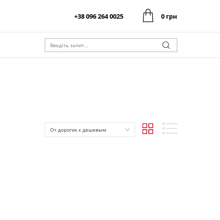
+38 096 264 0025
0 грн
0 грн
Оформити замовлення
Разом:
0 грн
Оформити замовлення
Разом:
От дорогих к дешевым