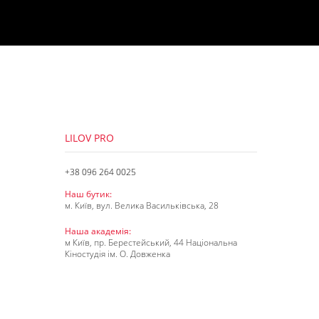
LILOV PRO
+38 096 264 0025
Наш бутик:
м. Київ, вул. Велика Васильківська, 28
Наша академія:
м Київ, пр. Берестейський, 44 Національна
Кіностудія ім. О. Довженка