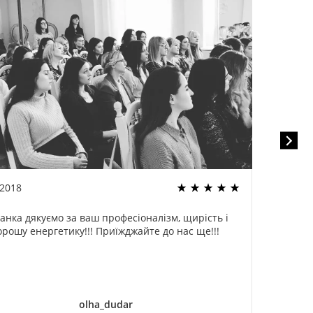
.2018
22.02
анка дякуємо за ваш професіоналізм, щирість і
Спа
орошу енергетику!!! Приїжджайте до нас ще!!!
оди
ог
дели
olha_dudar