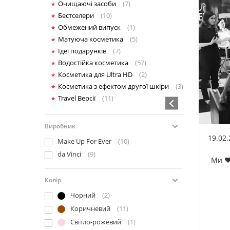
Очищаючі засоби
(7)
Бестселери
(10)
Обмежений випуск
(1)
Матуюча косметика
(5)
Ідеї подарунків
(7)
Водостійка косметика
(57)
Косметика для Ultra HD
(2)
Косметика з ефектом другої шкіри
(3)
Travel Версії
(11)
Виробник
19.02
Make Up For Ever
(10)
da Vinci
(9)
Ми ❤️
Колір
Чорний
(2)
Коричневий
(11)
Світло-рожевий
(1)