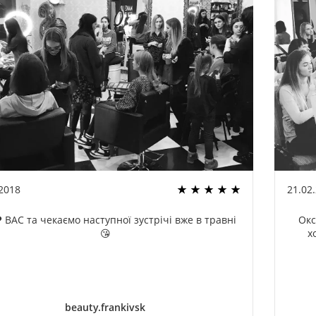
.2018
21.02
 ВАС та чекаємо наступної зустрічі вже в травні
Окс
😘
х
beauty.frankivsk