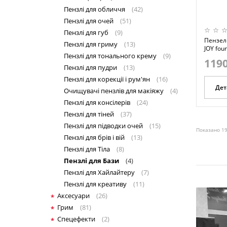
Пензлі для обличчя
(42)
Пензлі для очей
(51)
Пензлі для губ
(9)
Пензель
Пензлі для гриму
(13)
JOY fou
Пензлі для тонального крему
(9)
1190
Пензлі для пудри
(13)
Пензлі для корекції і рум'ян
(16)
Дет
Очищувачі пензлів для макіяжу
(4)
Пензлі для консілерів
(24)
Пензлі для тіней
(37)
Пензлі для підводки очей
(15)
Показано 19
Пензлі для брів і вій
(13)
Пензлі для Тіла
(8)
Пензлі для Бази
(4)
Пензлі для Хайлайтеру
(7)
Пензлі для креативу
(11)
Аксесуари
(26)
Грим
(81)
Спецефекти
(2)