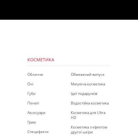
КОСМЕТИКА
Обличчя
Обмежений випуск
Очі
Матуюча косметика
Губи
Ідеї подарунків
Пензлі
Водостійка косметика
Аксесуари
Косметика для Ultra
HD
Грим
Косметика з ефектом
Спецефекти
другої шкіри