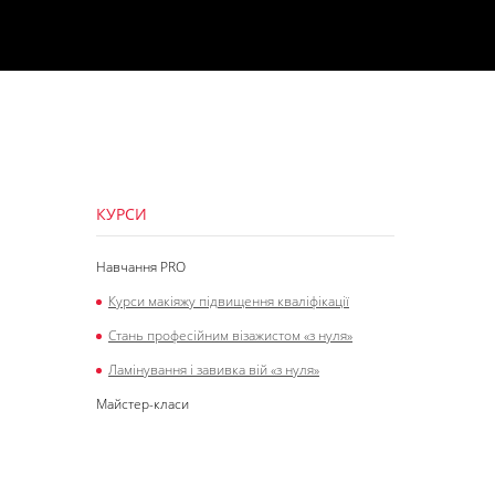
КУРСИ
Навчання PRO
Курси макіяжу підвищення кваліфікації
Стань професійним візажистом «з нуля»
Ламінування і завивка вій «з нуля»
Майстер-класи