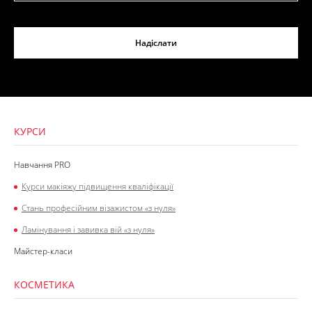
Надіслати
КУРСИ
Навчання PRO
Курси макіяжу підвищення кваліфікації
Стань професійним візажистом «з нуля»
Ламінування і завивка вій «з нуля»
Майстер-класи
КОСМЕТИКА