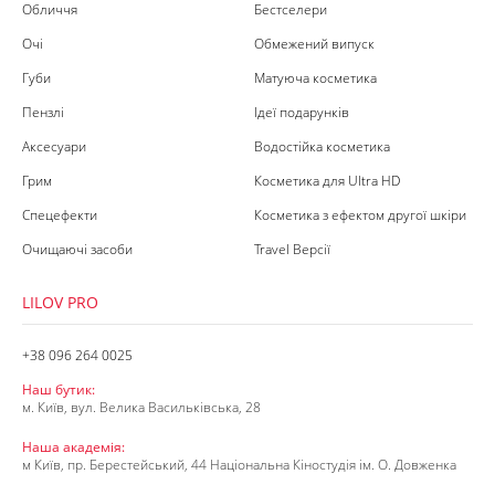
Обличчя
Бестселери
Очі
Обмежений випуск
Губи
Матуюча косметика
Пензлі
Ідеї подарунків
Аксесуари
Водостійка косметика
Грим
Косметика для Ultra HD
Спецефекти
Косметика з ефектом другої шкіри
Очищаючі засоби
Travel Версії
LILOV PRO
+38 096 264 0025
Наш бутик:
м. Київ, вул. Велика Васильківська, 28
Наша академія:
м Київ, пр. Берестейський, 44 Національна Кіностудія ім. О. Довженка