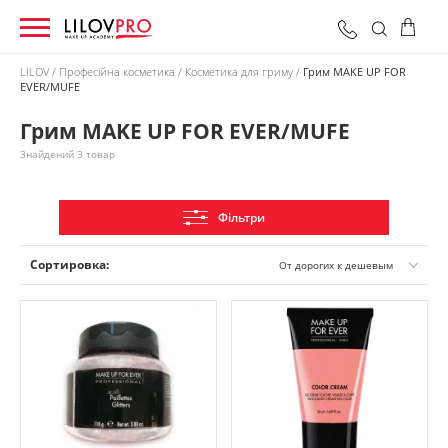
LILOV
Професійна косметика
Косметика для гриму
Грим MAKE UP FOR
EVER/MUFE
0 грн
Оформити замовлення
Разом:
Грим MAKE UP FOR EVER/MUFE
Знайдений 3 товар
Фільтри
Сортировка:
От дорогих к дешевым