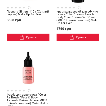
(0)
(0)
Паєтки / Glitters 110 г (Світлий
Крем кольоровий для обличчя
персик) Make Up For Ever
і тіла / Color Cream / Face &
Body Color Cream-Gel 50 мл
3650 грн
(M802 Свіжий рожевий) Make
Up For Ever
1790 грн
Купити
Купити
(0)
Фарба для аерографа / Color
Air Brush / Face & Body
Airbrush Makeup 60 мл (M802
Свіжий рожевий) Make Up For
Ever