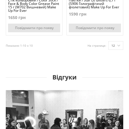
Стік кольоровий / Color Stick /
Паєтки / Star Lit Glitters 6,7 г
Face & Body Color Grease Paint
(S906 Голографічний
15 г (M702 Вишневий) Make
фіолетовий) Make Up For Ever
Up For Ever
1590 грн
1650 грн
Повідомити про появу
Повідомити про появу
Показано 1-10 з 10
На странице:
12
Відгуки