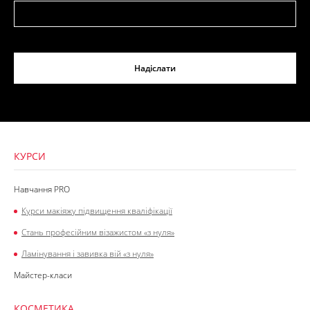
Надіслати
КУРСИ
Навчання PRO
Курси макіяжу підвищення кваліфікації
Стань професійним візажистом «з нуля»
Ламінування і завивка вій «з нуля»
Майстер-класи
КОСМЕТИКА