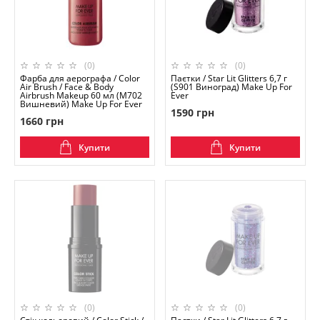
(0)
(0)
Фарба для аерографа / Color
Паєтки / Star Lit Glitters 6,7 г
Air Brush / Face & Body
(S901 Виноград) Make Up For
Airbrush Makeup 60 мл (M702
Ever
Вишневий) Make Up For Ever
1590 грн
1660 грн
Купити
Купити
(0)
(0)