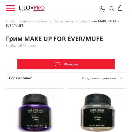
LILOV
Професійна косметика
Косметика для гриму
Грим MAKE UP FOR
EVER/MUFE
0 грн
Оформити замовлення
Разом:
Грим MAKE UP FOR EVER/MUFE
Знайдений 10 товар
Фільтри
Сортировка:
От дорогих к дешевым