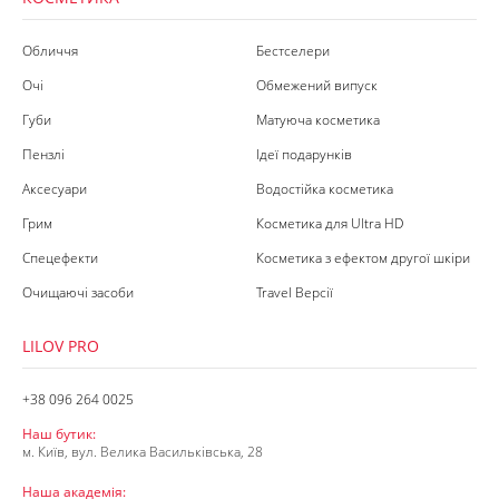
Обличчя
Бестселери
Очі
Обмежений випуск
Губи
Матуюча косметика
Пензлі
Ідеї подарунків
Аксесуари
Водостійка косметика
Грим
Косметика для Ultra HD
Спецефекти
Косметика з ефектом другої шкіри
Очищаючі засоби
Travel Версії
LILOV PRO
+38 096 264 0025
Наш бутик:
м. Київ, вул. Велика Васильківська, 28
Наша академія: