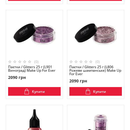
(0)
(0)
Паєтки / Glitters 25 г (L901
Паєтки / Glitters 25 г (L806
Виноград) Make Up For Ever
Рожеве шампанське) Make Up
For Ever
2090 грн
2090 грн
Купити
Купити