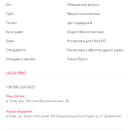
Очі
Обмежений випуск
Губи
Матуюча косметика
Пензлі
Ідеї подарунків
Аксесуари
Водостійка косметика
Грим
Косметика для Ultra HD
Спецефекти
Косметика з ефектом другої шкіри
Очищаючі засоби
Travel Версії
LILOV PRO
+38 096 264 0025
Наш бутик:
м. Київ, вул. Велика Васильківська, 28
Наша академія:
м Київ, пр. Берестейський, 44 Національна Кіностудія ім. О. Довженка