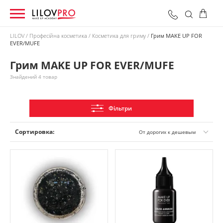
LILOV
Професійна косметика
Косметика для гриму
Грим MAKE UP FOR
EVER/MUFE
0 грн
Оформити замовлення
Разом:
Грим MAKE UP FOR EVER/MUFE
Знайдений 4 товар
Фільтри
Сортировка:
От дорогих к дешевым