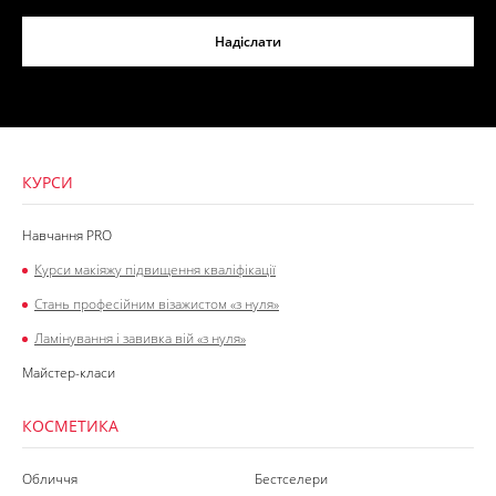
Надіслати
КУРСИ
Навчання PRO
Курси макіяжу підвищення кваліфікації
Стань професійним візажистом «з нуля»
Ламінування і завивка вій «з нуля»
Майстер-класи
КОСМЕТИКА
Обличчя
Бестселери