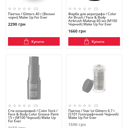
(0)
(0)
Паєтки / Glitters 40 г (Великі
Фарба для аерографа / Color
чорні) Make Up For Ever
Air Brush / Face & Body
Airbrush Makeup 60 мл (M100
2290 грн
Чорний) Make Up For Ever
1660 грн
Купити
Купити
(0)
(0)
Стік кольоровий / Color Stick /
Паєтки / Star Lit Glitters 6,7 г
Face & Body Color Grease Paint
(S101 Голографічний Чорний)
15 г (M100 Чорний) Make Up
Make Up For Ever
For Ever
1590 грн
1650 грн