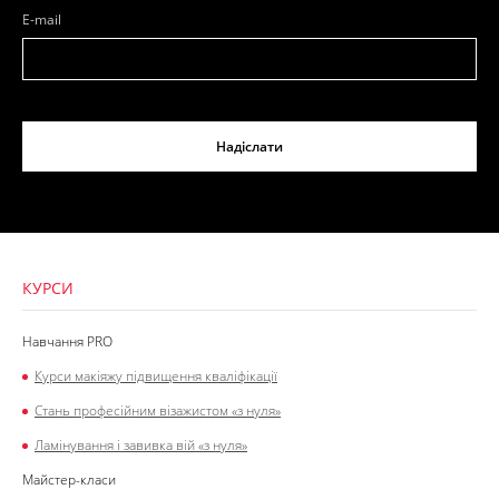
E-mail
Надіслати
КУРСИ
Навчання PRO
Курси макіяжу підвищення кваліфікації
Стань професійним візажистом «з нуля»
Ламінування і завивка вій «з нуля»
Майстер-класи