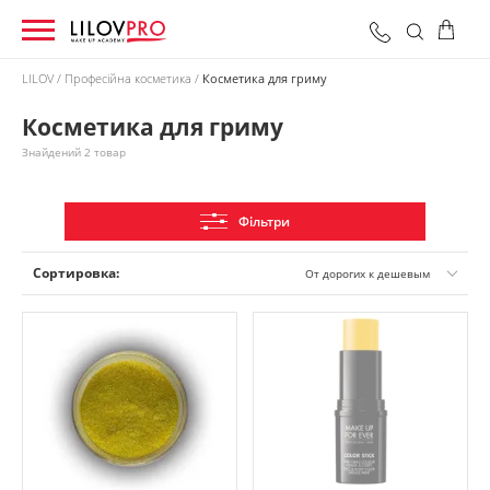
LILOV
Професійна косметика
Косметика для гриму
Косметика для гриму
0 грн
Оформити замовлення
Разом:
Знайдений 2 товар
Фільтри
Сортировка:
От дорогих к дешевым