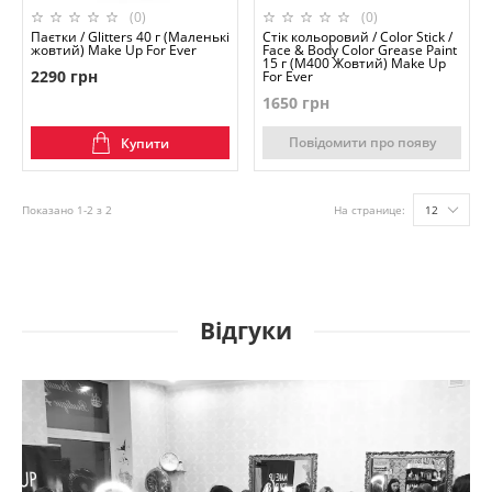
(0)
(0)
Паєтки / Glitters 40 г (Маленькі
Стік кольоровий / Color Stick /
жовтий) Make Up For Ever
Face & Body Color Grease Paint
15 г (M400 Жовтий) Make Up
2290 грн
For Ever
1650 грн
Повідомити про появу
Купити
Показано 1-2 з 2
На странице:
12
Відгуки