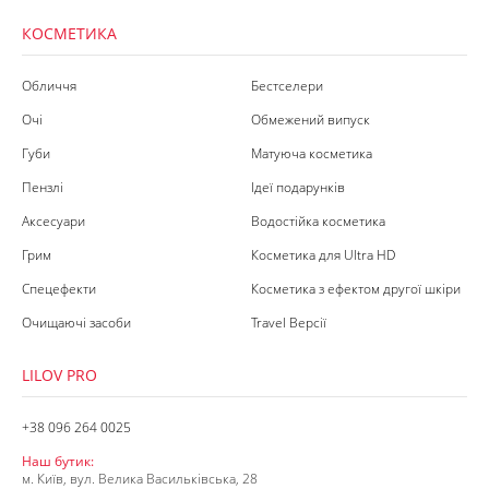
КОСМЕТИКА
Обличчя
Бестселери
Очі
Обмежений випуск
Губи
Матуюча косметика
Пензлі
Ідеї подарунків
Аксесуари
Водостійка косметика
Грим
Косметика для Ultra HD
Спецефекти
Косметика з ефектом другої шкіри
Очищаючі засоби
Travel Версії
LILOV PRO
+38 096 264 0025
Наш бутик:
м. Київ, вул. Велика Васильківська, 28