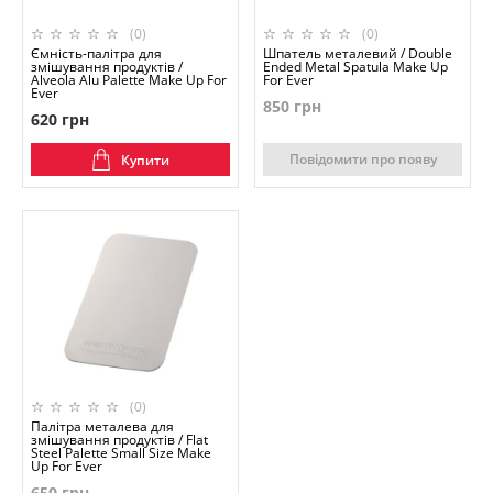
(0)
(0)
Ємність-палітра для
Шпатель металевий / Double
змішування продуктів /
Ended Metal Spatula Make Up
Alveola Alu Palette Make Up For
For Ever
Ever
850 грн
620 грн
Повідомити про появу
Купити
(0)
Палітра металева для
змішування продуктів / Flat
Steel Palette Small Size Make
Up For Ever
650 грн