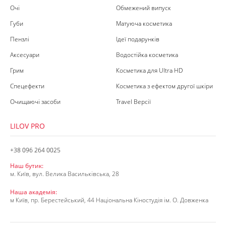
Очі
Обмежений випуск
Губи
Матуюча косметика
Пензлі
Ідеї подарунків
Аксесуари
Водостійка косметика
Грим
Косметика для Ultra HD
Спецефекти
Косметика з ефектом другої шкіри
Очищаючі засоби
Travel Версії
LILOV PRO
+38 096 264 0025
Наш бутик:
м. Київ, вул. Велика Васильківська, 28
Наша академія:
м Київ, пр. Берестейський, 44 Національна Кіностудія ім. О. Довженка