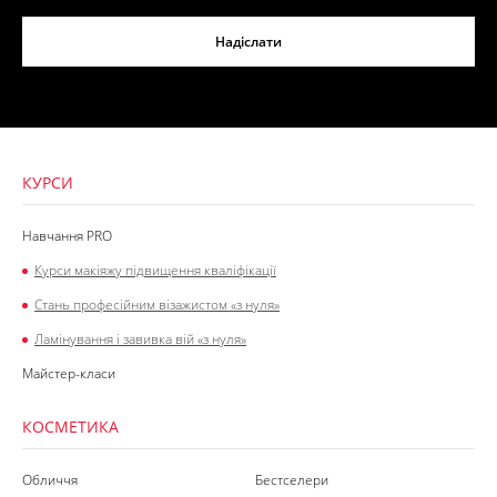
Надіслати
КУРСИ
Навчання PRO
Курси макіяжу підвищення кваліфікації
Стань професійним візажистом «з нуля»
Ламінування і завивка вій «з нуля»
Майстер-класи
КОСМЕТИКА
Обличчя
Бестселери