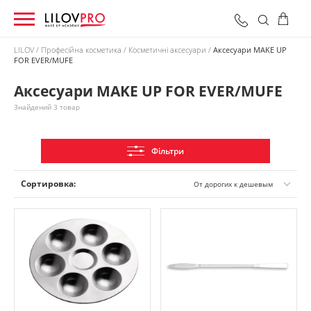
LILOV
Професійна косметика
Косметичні аксесуари
Аксесуари MAKE UP
FOR EVER/MUFE
0 грн
Оформити замовлення
Разом:
Аксесуари MAKE UP FOR EVER/MUFE
Знайдений 3 товар
Фільтри
Сортировка:
От дорогих к дешевым