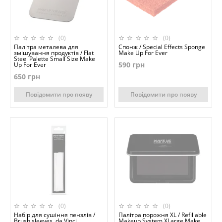
(0)
(0)
Палітра металева для
Спонж / Special Effects Sponge
змішування продуктів / Flat
Make Up For Ever
Steel Palette Small Size Make
590 грн
Up For Ever
650 грн
Повідомити про появу
Повідомити про появу
(0)
(0)
Набір для сушіння пензлів /
Палітра порожня XL / Refillable
Brush sleeves, da Vinci
Makeup System XLarge Make