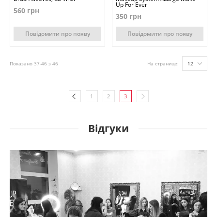
Up For Ever
560 грн
350 грн
Повідомити про появу
Повідомити про появу
Показано 37-46 з 46
На странице:
12
1
2
3
Відгуки