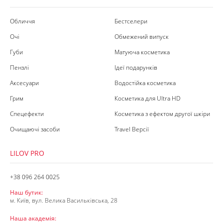
Обличчя
Бестселери
Очі
Обмежений випуск
Губи
Матуюча косметика
Пензлі
Ідеї подарунків
Аксесуари
Водостійка косметика
Грим
Косметика для Ultra HD
Спецефекти
Косметика з ефектом другої шкіри
Очищаючі засоби
Travel Версії
LILOV PRO
+38 096 264 0025
Наш бутик:
м. Київ, вул. Велика Васильківська, 28
Наша академія: