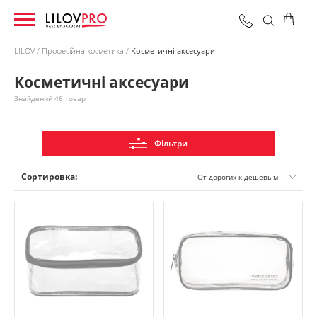
LILOV
Професійна косметика
Косметичні аксесуари
Косметичні аксесуари
0 грн
Оформити замовлення
Разом:
Знайдений 46 товар
Фільтри
Сортировка:
От дорогих к дешевым