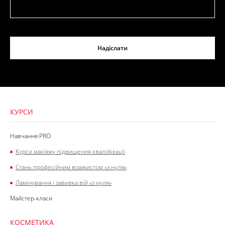
Надіслати
КУРСИ
Навчання PRO
Курси макіяжу підвищення кваліфікації
Стань професійним візажистом «з нуля»
Ламінування і завивка вій «з нуля»
Майстер-класи
КОСМЕТИКА