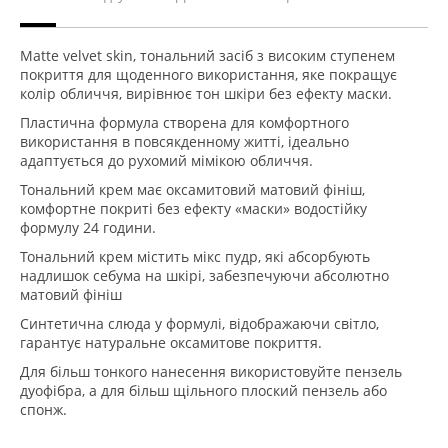
Matte velvet skin, тональний засіб з високим ступенем
покриття для щоденного використання, яке покращує
колір обличчя, вирівнює тон шкіри без ефекту маски.
Пластична формула створена для комфортного
використання в повсякденному житті, ідеально
адаптується до рухомий мімікою обличчя.
Тональний крем має оксамитовий матовий фініш,
комфортне покриті без ефекту «маски» водостійку
формулу 24 години.
Тональний крем містить мікс пудр, які абсорбують
надлишок себума на шкірі, забезпечуючи абсолютно
матовий фініш
Синтетична слюда у формулі, відображаючи світло,
гарантує натуральне оксамитове покриття.
Для більш тонкого нанесення використовуйте пензель
дуофібра, а для більш щільного плоский пензель або
спонж.