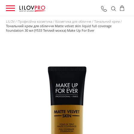
LILOV
Професійна косметика
Косметика для обличчя
Тональний крем
Тональний крем для обличчя Matte velvet skin liquid full coverage
foundation 30 мл (Y533 Теплий мокка) Make Up For Ever
0 грн
Оформити замовлення
Разом: