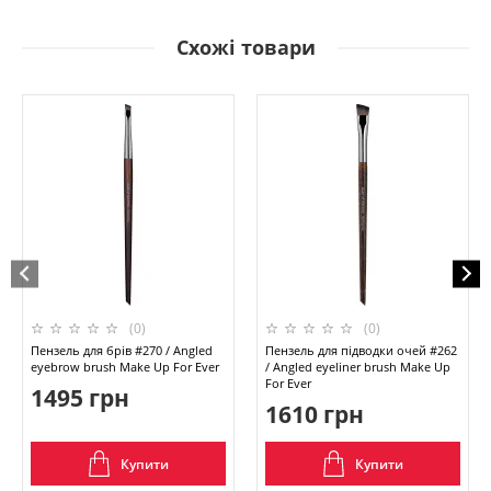
Схожі товари
(0)
(0)
Пензель для брів #270 / Angled
Пензель для підводки очей #262
eyebrow brush Make Up For Ever
/ Angled eyeliner brush Make Up
For Ever
1495 грн
1610 грн
Купити
Купити