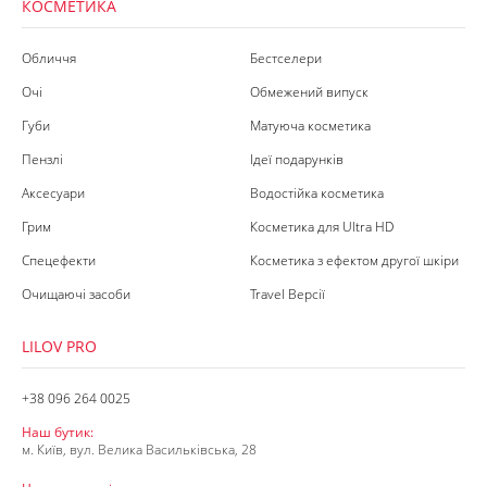
КОСМЕТИКА
Обличчя
Бестселери
Очі
Обмежений випуск
Губи
Матуюча косметика
Пензлі
Ідеї подарунків
Аксесуари
Водостійка косметика
Грим
Косметика для Ultra HD
Спецефекти
Косметика з ефектом другої шкіри
Очищаючі засоби
Travel Версії
LILOV PRO
+38 096 264 0025
Наш бутик:
м. Київ, вул. Велика Васильківська, 28