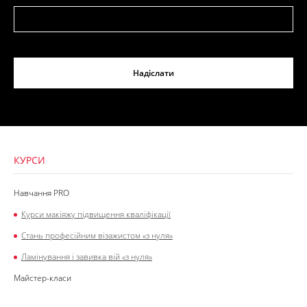
Надіслати
КУРСИ
Навчання PRO
Курси макіяжу підвищення кваліфікації
Стань професійним візажистом «з нуля»
Ламінування і завивка вій «з нуля»
Майстер-класи