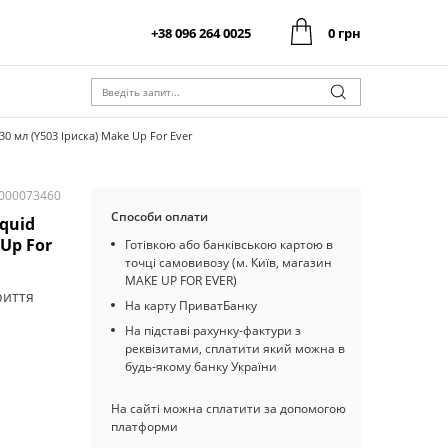
+38 096 264 0025
0 грн
0 грн
Оформити замовлення
Разом:
0 грн
Оформити замовлення
Разом:
30 мл (Y503 Іриска) Make Up For Ever
I000073460
Способи оплати
iquid
 Up For
Готівкою або банківською картою в
точці самовивозу (м. Київ, магазин
MAKE UP FOR EVER)
риття
На карту ПриватБанку
На підставі рахунку-фактури з
реквізитами, сплатити який можна в
будь-якому банку України
На сайті можна сплатити за допомогою
платформи