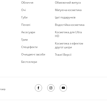
Обличчя
Обмежений випуск
Очі
Матуюча косметика
Губи
Ідеї подарунків
Пензлі
Водостійка косметика
Аксесуари
Косметика для Ultra
HD
Грим
Косметика з ефектом
Спецефекти
другої шкіри
Очищаючі засоби
Travel Версії
Бестселери
говір