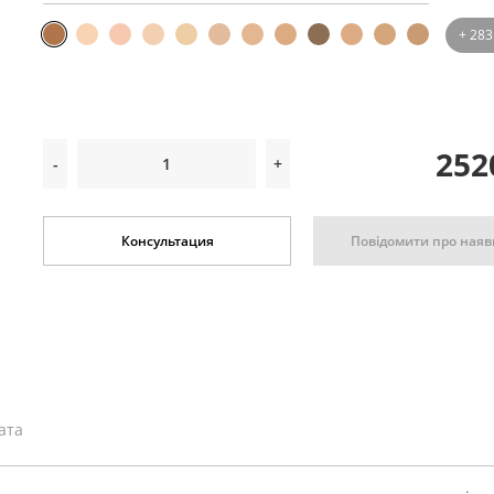
+ 283
252
-
+
Повідомити про наяв
Консультация
ата