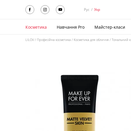
Рус
/
Укр
Косметика
Навчання Pro
Майстер-класи
LILOV
Професійна косметика
Косметика для обличчя
Тональний 