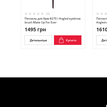
(0)
Пензель для брів #270 / Angled eyebrow
Пензель
brush Make Up For Ever
Angled 
1495 грн
1610
Детальніше
Купити
Дет