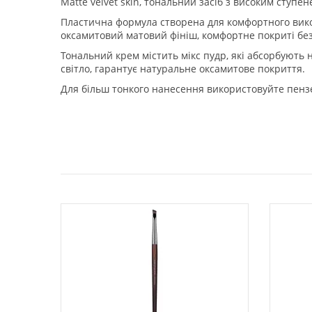
Matte velvet skin, тональний засіб з високим ступ
Пластична формула створена для комфортного вико
оксамитовий матовий фініш, комфортне покриті без
Тональний крем містить мікс пудр, які абсорбують
світло, гарантує натуральне оксамитове покриття.
Для більш тонкого нанесення використовуйте пензе