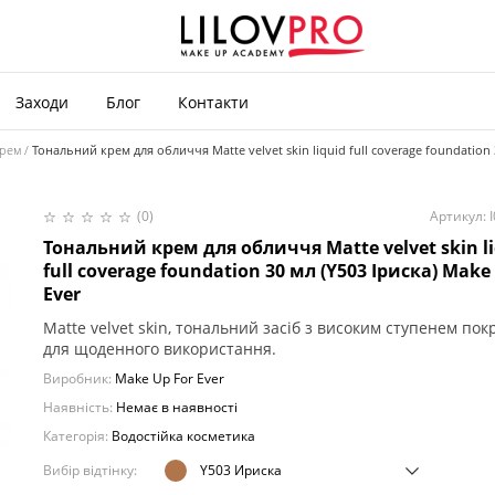
Заходи
Блог
Контакти
крем
Тональний крем для обличчя Matte velvet skin liquid full coverage foundation 
(0)
Артикул: 
Тональний крем для обличчя Matte velvet skin l
full coverage foundation 30 мл (Y503 Іриска) Make
Ever
Matte velvet skin, тональний засіб з високим ступенем пок
для щоденного використання.
Виробник:
Make Up For Ever
Наявність:
Немає в наявності
Категорія:
Водостійка косметика
Вибір відтінку:
Y503 Ириска