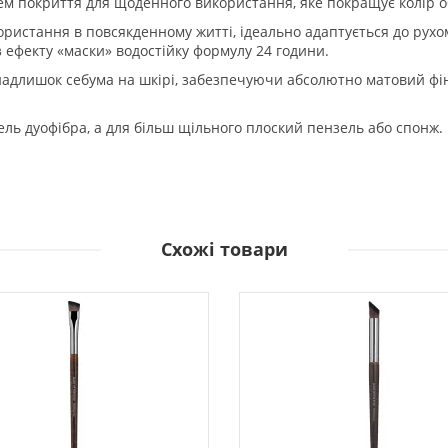
енем покриття для щоденного використання, яке покращує колір 
ристання в повсякденному житті, ідеально адаптується до рух
 ефекту «маски» водостійку формулу 24 години.
 надлишок себума на шкірі, забезпечуючи абсолютно матовий ф
ль дуофібра, а для більш щільного плоский пензель або спонж.
Схожі товари