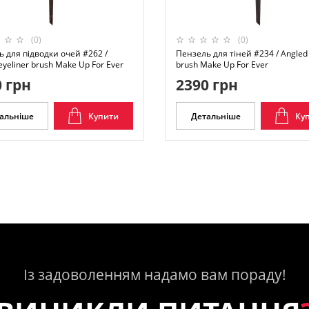
(0)
(0)
 для підводки очей #262 /
Пензель для тіней #234 / Angled
eyeliner brush Make Up For Ever
brush Make Up For Ever
 грн
2390 грн
альніше
Купити
Детальніше
Ку
Із задоволенням надамо вам пораду!