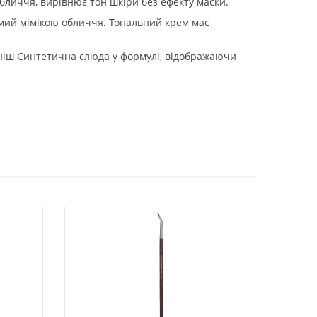
обличчя, вирівнює тон шкіри без ефекту маски.
омий мімікою обличчя. Тональний крем має
ініш Синтетична слюда у формулі, відображаючи