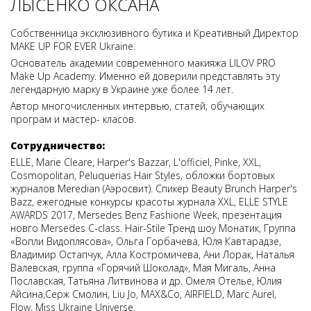
ЛЫСЕНКО ОКСАНА
Собственница эксклюзивного бутика и Креативный Директор
MAKE UP FOR EVER Ukraine.
Основатель академии современного макияжа LILOV PRO
Make Up Academy. Именно ей доверили представлять эту
легендарную марку в Украине уже более 14 лет.
Автор многочисленных интервью, статей, обучающих
програм и мастер- класов.
Сотрудничество:
ЕLLE, Marie Cleare, Harper's Bazzar, L'officiel, Pinke, XXL,
Cosmopolitan, Peluquerias Hair Styles, обложки бортовых
журналов Meredian (Аэросвит). Спикер Beauty Brunch Harper's
Bazz, ежегодные конкурсы красоты журнала XXL, ELLE STYLE
AWARDS 2017, Mersedes Benz Fashione Week, презентация
новго Mersedes С-class. Hair-Stile Тренд шоу Монатик, Группа
«Вопли Видоплясова», Ольга Горбачева, Юля Кавтарадзе,
Владимир Остапчук, Алла Костромичева, Ани Лорак, Наталья
Валевская, группа «Горячий Шоколад», Мая Мигаль, Анна
Пославская, Татьяна Литвинова и др. Омеля Отелье, Юлия
Айсина,Серж Смолин, Liu Jo, MAX&Co, AIRFIELD, Marc Aurel,
Flow, Miss Ukraine Universe.